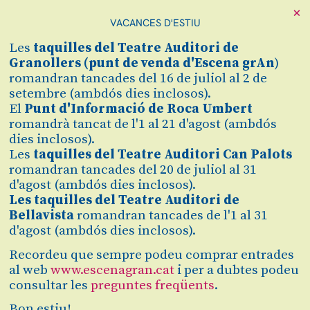
Tota la programació està en format de consulta
×
i la possibilitat de comprar s'activarà els dies
VACANCES D'ESTIU
esmentats.
Les
taquilles
del Teatre Auditori de
Granollers (
punt de venda d'Escena grAn
)
Notícies
romandran tancades del 16 de juliol al 2 de
setembre (ambdós dies inclosos).
El
Punt d'Informació de Roca Umbert
romandrà tancat de l'1 al 21 d'agost (ambdós
dies inclosos).
Les
taquilles del Teatre Auditori Can Palots
romandran tancades del 20 de juliol al 31
d'agost (ambdós dies inclosos).
Les taquilles del Teatre Auditori de
Bellavista
romandran tancades de l'1 al 31
d'agost (ambdós dies inclosos).
Recordeu que sempre podeu comprar entrades
al web
www.escenagran.cat
i per a dubtes podeu
consultar les
preguntes freqüents
.
03.08.2026
Bon estiu!