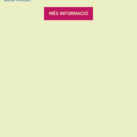
6€ #SecretJove
Abonaments
MÉS INFORMACIÓ
3-4 espectacles: 9,6€
5-7 espectacles: 9€
+8 espectacles: 8,4€
FITXA ARTÍSTICA
Cia. Zero en conducta
Direcció i coreografia:
Julieta Gascón i José
Antonio Puchades (Putxa)
Assistència de coreografia:
David Maqueda
Interpretació:
Amok Cor, Elena Lalucat, Pino
Stainer, Julieta Gascón i José Antonio
Puchades (Putxa)