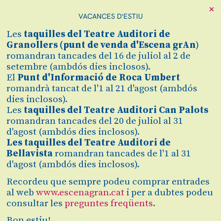
×
VACANCES D'ESTIU
Cerca
Les
taquilles
del Teatre Auditori de
Zona personal
Granollers (
punt de venda d'Escena grAn
)
romandran tancades del 16 de juliol al 2 de
setembre (ambdós dies inclosos).
HE MAN HÉ
C
El
Punt d'Informació de Roca Umbert
romandrà tancat de l'1 al 21 d'agost (ambdós
Zero en conducta
dies inclosos).
Les
taquilles del Teatre Auditori Can Palots
romandran tancades del 20 de juliol al 31
Finalitzat
d'agost (ambdós dies inclosos).
2019/20
Les taquilles del Teatre Auditori de
Bellavista
romandran tancades de l'1 al 31
d'agost (ambdós dies inclosos).
dissabte 18 de gener
|
21:00 h
Teatre Auditori Can Palots
Recordeu que sempre podeu comprar entrades
Durada:
60 minuts
al web
www.escenagran.cat
i per a dubtes podeu
consultar les
preguntes freqüents
.
Preu
12€
Bon estiu!