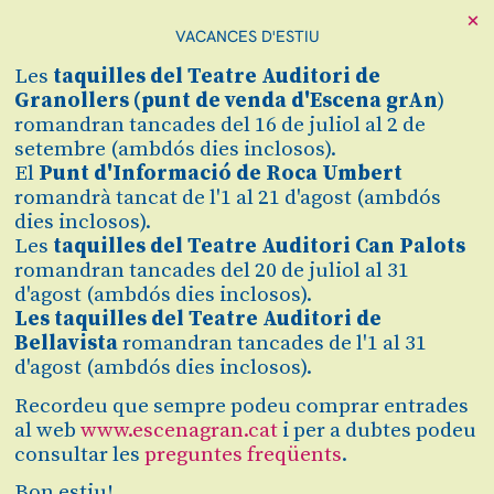
×
VACANCES D'ESTIU
Cerca
Les
taquilles
del Teatre Auditori de
Zona personal
Granollers (
punt de venda d'Escena grAn
)
romandran tancades del 16 de juliol al 2 de
setembre (ambdós dies inclosos).
AKELARRE
C
El
Punt d'Informació de Roca Umbert
romandrà tancat de l'1 al 21 d'agost (ambdós
The Felieuttes
dies inclosos).
Les
taquilles del Teatre Auditori Can Palots
romandran tancades del 20 de juliol al 31
Finalitzat
d'agost (ambdós dies inclosos).
2019/20
Les taquilles del Teatre Auditori de
Bellavista
romandran tancades de l'1 al 31
d'agost (ambdós dies inclosos).
Del divendres 17.01.20
al diumenge 19.01.20
Durada:
70 minuts
Recordeu que sempre podeu comprar entrades
al web
www.escenagran.cat
i per a dubtes podeu
Preu
consultar les
preguntes freqüents
.
15€
7,50€ #SecretJove
Bon estiu!