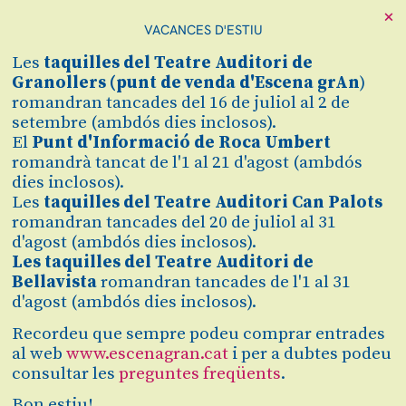
×
VACANCES D'ESTIU
Les
taquilles
del Teatre Auditori de
Granollers (
punt de venda d'Escena grAn
)
romandran tancades del 16 de juliol al 2 de
setembre (ambdós dies inclosos).
El
Punt d'Informació de Roca Umbert
romandrà tancat de l'1 al 21 d'agost (ambdós
dies inclosos).
Les
taquilles del Teatre Auditori Can Palots
romandran tancades del 20 de juliol al 31
Diapositiva 1 de 1
d'agost (ambdós dies inclosos).
Dos grans pianistes, Jean-Pierre Dupuy i Pilar López-
Les taquilles del Teatre Auditori de
Carrasco, toquen a 4 mans música de compositors
Bellavista
romandran tancades de l'1 al 31
francesos, des de l’impressionisme de finals del segle XIX
fins als anys 20: una ocasió única per escoltar obres com
d'agost (ambdós dies inclosos).
La Belle Excentrique
de Satie,
Ma mère l’Oye
de Ravel o
Six
Épigraphes Antiques
de Debussy, entre altres.
Recordeu que sempre podeu comprar entrades
al web
www.escenagran.cat
i per a dubtes podeu
LA MILLOR MÚSICA FRANCESA A QUATRE MANS: DEBUSSY,
RAVEL, HAHN I SATIE.
consultar les
preguntes freqüents
.
Bon estiu!