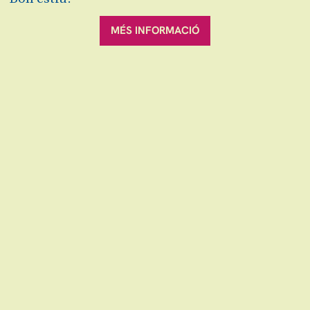
MÉS INFORMACIÓ
divendres
31
20:00 h
Teatre Auditori de Granollers
gen
Des de
10 €
Finalitzat
Escena grAn: venda d'entrades d'espectacles
i concerts a Granollers, Canovelles i les Franqueses.
info@escenagran.cat
Sitemap
Avís Legal
Ús de Cookies
Contactar
|
|
|
|