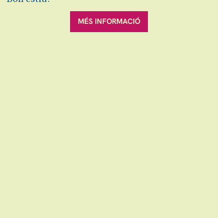
2019/20
MÉS INFORMACIÓ
dissabte 19 d’octubre
|
20:00 h
Teatre Auditori de Granollers
Durada:
40 minuts
Activitats 360º
Sala Petita
Activitat gratuïta amb la compra de l'entrada
i sense inscripció prèvia.
L’aforament és limitat i, per això, l’entrada serà
per ordre d’arribada.
VOLS ESTAR AL DIA ?