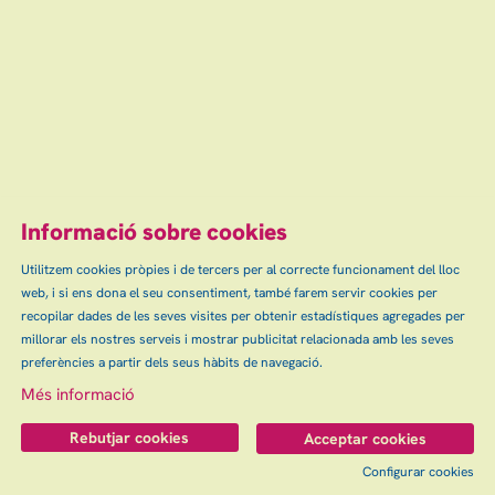
Teatre Auditori de Granollers
oct
Finalitzat
Escena grAn: venda d'entrades d'espectacles
i concerts a Granollers, Canovelles i les Franqueses.
info@escenagran.cat
Informació sobre cookies
Utilitzem cookies pròpies i de tercers per al correcte funcionament del lloc
web, i si ens dona el seu consentiment, també farem servir cookies per
Sitemap
Avís Legal
Ús de Cookies
Contactar
|
|
|
|
recopilar dades de les seves visites per obtenir estadístiques agregades per
Política de privacitat
millorar els nostres serveis i mostrar publicitat relacionada amb les seves
preferències a partir dels seus hàbits de navegació.
Link a instagram
Més informació
Rebutjar cookies
Acceptar cookies
Configurar cookies