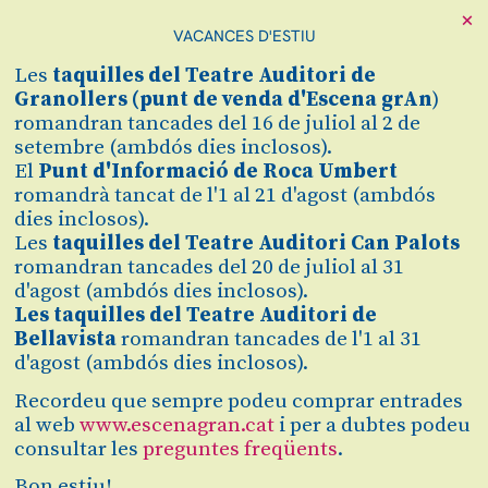
×
VACANCES D'ESTIU
Cerca
Les
taquilles
del Teatre Auditori de
Zona personal
Granollers (
punt de venda d'Escena grAn
)
romandran tancades del 16 de juliol al 2 de
setembre (ambdós dies inclosos).
PRESENTACIÓ LA
C
El
Punt d'Informació de Roca Umbert
romandrà tancat de l'1 al 21 d'agost (ambdós
MALDICIÓN DE
dies inclosos).
Les
taquilles del Teatre Auditori Can Palots
LOS HOMBRES
romandran tancades del 20 de juliol al 31
d'agost (ambdós dies inclosos).
MALBORO
Les taquilles del Teatre Auditori de
Bellavista
romandran tancades de l'1 al 31
a càrrec del Col·lectiu
d'agost (ambdós dies inclosos).
Recomana
Recordeu que sempre podeu comprar entrades
al web
www.escenagran.cat
i per a dubtes podeu
consultar les
preguntes freqüents
.
Finalitzat
Bon estiu!