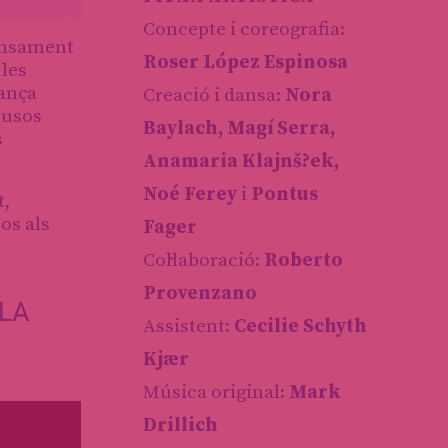
Concepte i coreografia:
pensament
Roser López Espinosa
 les
iança
Creació i dansa:
Nora
nusos
Baylach, Magí Serra,
s
Anamaria Klajnš?ek,
Noé Ferey
i
Pontus
t,
os als
Fager
Col·laboració:
Roberto
Provenzano
 LA
Assistent:
Cecilie Schyth
Kjær
Música original:
Mark
Drillich