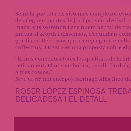
Diapositiva 1 de 1
Sembla que tots els sistemes complexos evol
despleguem pautes de joc i provem d'existir 
mans, ens sostenim i ens nuem per tal de tra
mútua, d'acords i dissensos, d'equilibris comp
gordians. De cossos que es repleguen en ell
col·lectius. TRAMA és una proposta sobre el gr
“El nus concentra totes les qualitats de la in
refinament. El nus embolica, per dir-ho d’algu
altres cossos.”
Ser o no ser
(un cuerpo), Santiago Alba Rico (fi
ROSER LÓPEZ ESPINOSA TREBAL
DELICADESA I EL DETALL