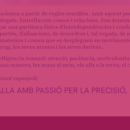
ucionen a partir de regles senzilles. Amb aquest 
plegats. Entrellacem cossos i relacions. Ens donem
çar una partitura física d'interdependències i conf
artits, d'afinacions, de desordres i, tal vegada, de 
s mateixos i cossos que es despleguen en moviment
up, les seves arestes i les seves derives.
tel·ligència manual: atenció, paciència, meticulosita
na manera, les mans al món, els ulls a la terra, el c
lòsof espanyol)
LA AMB PASSIÓ PER LA PRECISIÓ,