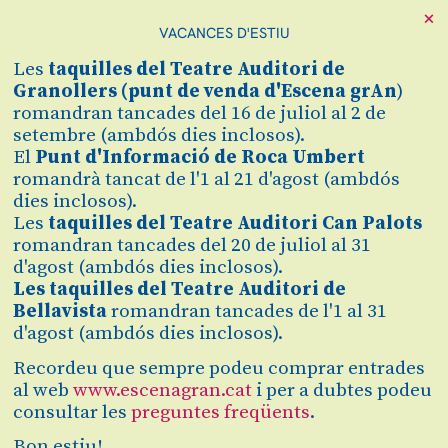
Escarmís, Lourdes Fernández, Ivan Torralbo,
×
Sergi Salicrú, Anna Griera, Àlex Robles i Paco
VACANCES D'ESTIU
Asensio
Les
taquilles
del Teatre Auditori de
Sala Gran
Granollers (
punt de venda d'Escena grAn
)
romandran tancades del 16 de juliol al 2 de
Apostem per les propostes locals i comarcals
setembre (ambdós dies inclosos).
El
Punt d'Informació de Roca Umbert
romandrà tancat de l'1 al 21 d'agost (ambdós
dies inclosos).
Les
taquilles del Teatre Auditori Can Palots
romandran tancades del 20 de juliol al 31
d'agost (ambdós dies inclosos).
Les taquilles del Teatre Auditori de
Bellavista
romandran tancades de l'1 al 31
d'agost (ambdós dies inclosos).
Recordeu que sempre podeu comprar entrades
al web
www.escenagran.cat
i per a dubtes podeu
consultar les
preguntes freqüents
.
Diapositiva 1 de 1
Bon estiu!