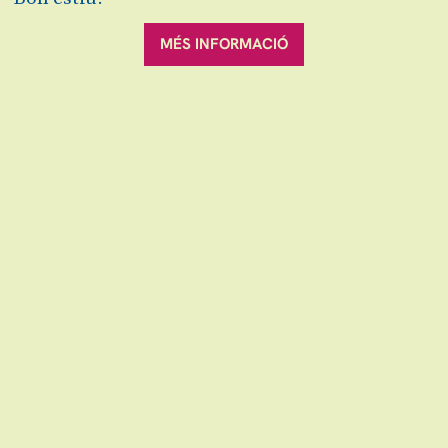
Música
MÉS INFORMACIÓ
Preus
12€
6€ #SecretJove
Abonaments
3-4 espectacles: 9,6€
5-7 espectacles: 9€
+8 espectacles: 8,4€
Fitxa artística
Las Migas:
Roser Loscos
, violí
Marta Robles
, guitarra
Alicia Grillo
, guitarra
Carolina Fernández
, veu
Horaris del concert:
Maria la Blanco
19 h