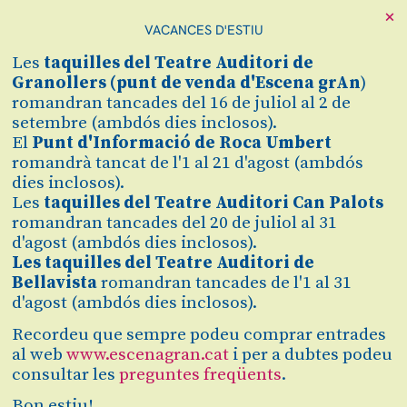
×
VACANCES D'ESTIU
Cerca
Les
taquilles
del Teatre Auditori de
Zona personal
Granollers (
punt de venda d'Escena grAn
)
romandran tancades del 16 de juliol al 2 de
setembre (ambdós dies inclosos).
LAS MIGAS +
C
El
Punt d'Informació de Roca Umbert
romandrà tancat de l'1 al 21 d'agost (ambdós
MARIA LA BLANCO
dies inclosos).
Les
taquilles del Teatre Auditori Can Palots
Las Migas presenten
romandran tancades del 20 de juliol al 31
d'agost (ambdós dies inclosos).
l'espectacle 'Empatía'
Les taquilles del Teatre Auditori de
Bellavista
romandran tancades de l'1 al 31
d'agost (ambdós dies inclosos).
Finalitzat
2020/2021
Recordeu que sempre podeu comprar entrades
al web
www.escenagran.cat
i per a dubtes podeu
consultar les
preguntes freqüents
.
dissabte 30 de gener
|
19:00 h
Durada:
120 minuts
Bon estiu!