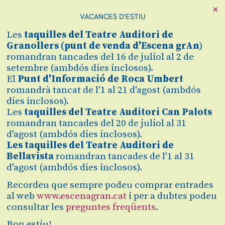
Biblioteca de Catalunya, l’obra Assedegats,
×
de Wajdi Mouawad (autor d'Incendis) i Benoît Vermeulen,
VACANCES D'ESTIU
dirigida per Oriol Broggi. Es tracta de l'últim muntatge de
La Perla 29 que s’estrena el 6 de juliol en el marc del Grec
Les
taquilles
del Teatre Auditori de
2020 Festival de Barcelona.
Granollers (
punt de venda d'Escena grAn
)
Les mesures de seguretat i higiene estaran garantides durant la
romandran tancades del 16 de juliol al 2 de
funció i serà obligatori portar la mascareta.
setembre (ambdós dies inclosos).
El
Punt d'Informació de Roca Umbert
ASSEDEGATS, unes ganes de viure, de ser lliure
romandrà tancat de l'1 al 21 d'agost (ambdós
Ens trobem davant d’un text de teatre formal
dies inclosos).
de
Mouawad
i
Benoït
Vermeulen
on es barreja la comèdia,
Les
taquilles del Teatre Auditori Can Palots
la tragèdia i el drama. És un trasbals total on les emocions
romandran tancades del 20 de juliol al 31
són a flor de pell.
Mouawad
narra com ningú la intensitat
del moment i ens fa viure la tragèdia grega d’una forma
d'agost (ambdós dies inclosos).
diferent, ens la fa redescobrir amb uns ulls absolutament
Les taquilles del Teatre Auditori de
contemporanis.
Bellavista
romandran tancades de l'1 al 31
d'agost (ambdós dies inclosos).
El tema central d’Assedegats es desenvolupa al voltant d’un
treball que han de fer dos adolescents parlant sobre la
Recordeu que sempre podeu comprar entrades
bellesa. Què passa quan la gent jove es pregunta per la
al web
www.escenagran.cat
i per a dubtes podeu
bellesa del món que l’envolta? Què passa quan la gent jove
no troba la bellesa enlloc i no sap explicar-la?
consultar les
preguntes freqüents
.
Assedegats és una set absoluta. Unes ganes de viure, de
Bon estiu!