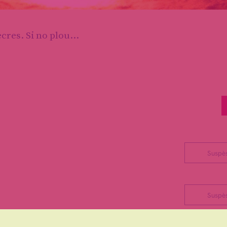
cres. Si no plou...
Suspè
Suspè