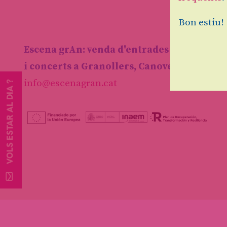
Bon estiu!
Escena grAn: venda d'entrades d'espectacl
i concerts a Granollers, Canovelles i les F
info@escenagran.cat
VOLS ESTAR AL DIA ?