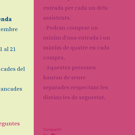
entrada per cada un dels
assistents.
enda
- Podran comprar un
etembre
mínim d’una entrada i un
màxim de quatre en cada
1 al 21
compra.
- Aquestes persones
cades del
hauran de seure
separades respectant les
tancades
distàncies de seguretat.
eguntes
Compartir