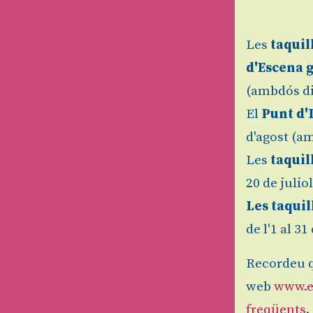
Les
taquil
d'Escena 
(ambdós di
El
Punt d'
d'agost (am
Les
taquil
20 de julio
Les taquil
de l'1 al 3
Recordeu q
web
www.e
freqüents
.