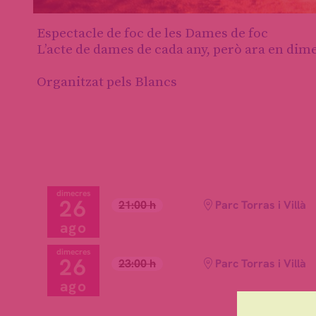
Diapositiva 1 de 1
Espectacle de foc de les Dames de foc
L’acte de dames de cada any, però ara en dime
Organitzat pels Blancs
dimecres
26
21:00 h
Parc Torras i Villà
ago
dimecres
26
23:00 h
Parc Torras i Villà
ago