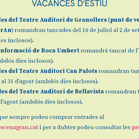
VACANCES D'ESTIU
les
del Teatre Auditori de Granollers (
punt de v
grAn
) romandran tancades del 16 de juliol al 2 de s
es inclosos).
Informació de Roca Umbert
romandrà tancat de l'
bdós dies inclosos).
les del Teatre Auditori Can Palots
romandran tan
l al 31 d'agost (ambdós dies inclosos).
les del Teatre Auditori de Bellavista
romandran 
1 d'agost (ambdós dies inclosos).
ue sempre podeu comprar entrades al
scenagran.cat
i per a dubtes podeu consultar les
pr