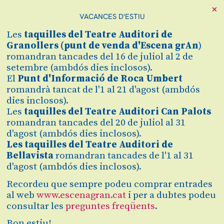
×
VACANCES D'ESTIU
Cerca
Les
taquilles
del Teatre Auditori de
Zona personal
Granollers (
punt de venda d'Escena grAn
)
romandran tancades del 16 de juliol al 2 de
setembre (ambdós dies inclosos).
HERMANA, YA
C
El
Punt d'Informació de Roca Umbert
romandrà tancat de l'1 al 21 d'agost (ambdós
NO...
dies inclosos).
Les
taquilles del Teatre Auditori Can Palots
Amb Africa Moment i Katja
romandran tancades del 20 de juliol al 31
d'agost (ambdós dies inclosos).
Diao
Les taquilles del Teatre Auditori de
Bellavista
romandran tancades de l'1 al 31
d'agost (ambdós dies inclosos).
Finalitzat
2020/2021
Recordeu que sempre podeu comprar entrades
al web
www.escenagran.cat
i per a dubtes podeu
consultar les
preguntes freqüents
.
divendres 7 de maig
|
20:00 h
Teatre Auditori Can Palots
Bon estiu!