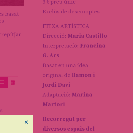
3 € preu únic
Exclòs de descomptes
es basat
es
FITXA ARTÍSTICA
trepitjar
Direcció:
Maria Castillo
Interpretació:
Francina
G. Ars
Basat en una idea
original de
Ramon i
Jordi Daví
Adaptació:
Marina
Martori
at
Recorregut per
×
diversos espais del