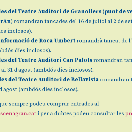
3 €
Finalitz
les
del Teatre Auditori de Granollers (
punt de v
grAn
) romandran tancades del 16 de juliol al 2 de s
es inclosos).
Informació de Roca Umbert
romandrà tancat de l'
bdós dies inclosos).
les del Teatre Auditori Can Palots
romandran tan
l al 31 d'agost (ambdós dies inclosos).
les del Teatre Auditori de Bellavista
romandran 
1 d'agost (ambdós dies inclosos).
ue sempre podeu comprar entrades al
scenagran.cat
i per a dubtes podeu consultar les
pr
Sitemap
|
Avís Legal
|
es