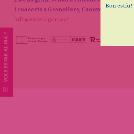
Bon estiu!
i concerts a Granollers, Canovelles i les F
info@escenagran.cat
VOLS ESTAR AL DIA ?