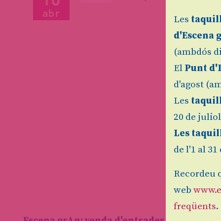
abr
Les
taquil
d'Escena 
(ambdós di
El
Punt d'
d'agost (am
Les
taquil
20 de julio
Les taquil
de l'1 al 3
Recordeu q
web
www.e
freqüents
.
Escena grAn: venda d'entrades d'espectacl