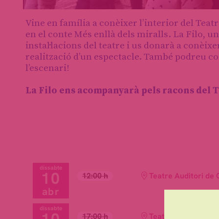
Diapositiva 1 de 1
Vine en família a conèixer l’interior del Teat
en el conte Més enllà dels miralls. La Filo, 
instal·lacions del teatre i us donarà a conèix
realització d’un espectacle. També podreu conè
l’escenari!
La Filo ens acompanyarà pels racons del 
dissabte
10
12:00 h
Teatre Auditori de 
abr
dissabte
10
17:00 h
Teatre Auditori de 