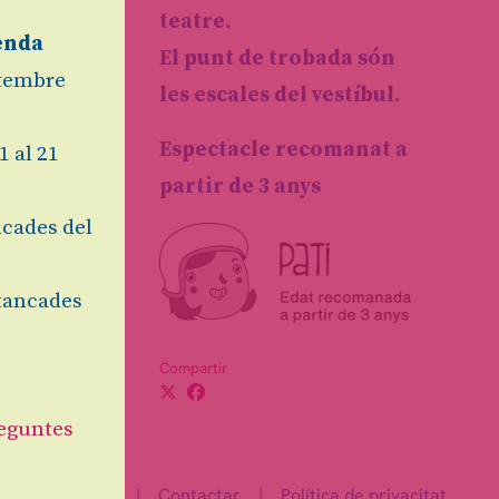
at
teatre.
enda
El punt de trobada són
etembre
les escales del vestíbul.
Espectacle recomanat a
1 al 21
partir de 3 anys
cades del
tancades
Compartir
eguntes
Ús de Cookies
|
Contactar
|
Política de privacitat