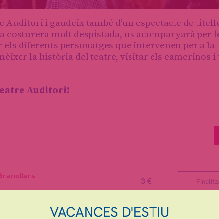
re Auditori i gaudeix també d’un espectacle de titell
una costurera molt despistada, us acompanyarà per l
er els diferents personatges que intervenen per a la
ixer la història del teatre, visitar els camerinos i 
Teatre Auditori!
Granollers
3 €
Finalitz
VACANCES D'ESTIU
Granollers