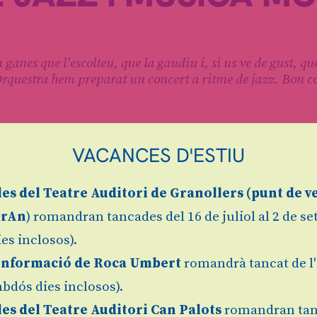
anes que l'escolteu, que la gaudiu i, si us ve de gust, qu
Orquestra hem preparat un concert a ritme de jazz. Bon c
VACANCES D'ESTIU
les
del Teatre Auditori de Granollers (
punt de v
Granollers
Finalitz
grAn
) romandran tancades del 16 de juliol al 2 de s
es inclosos).
Informació de Roca Umbert
romandrà tancat de l'
bdós dies inclosos).
les del Teatre Auditori Can Palots
romandran tan