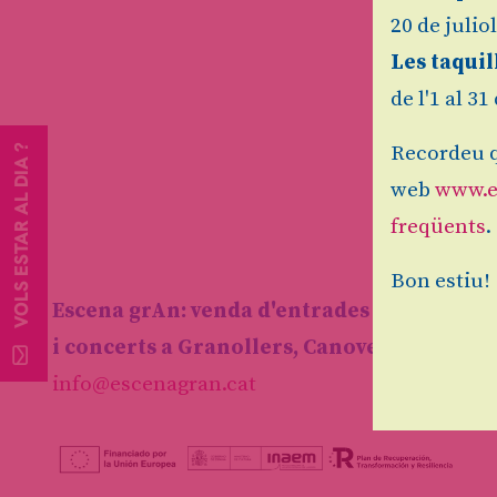
20 de julio
Les taquil
de l'1 al 3
Recordeu q
VOLS ESTAR AL DIA ?
web
www.e
freqüents
.
Bon estiu!
Escena grAn: venda d'entrades d'espectacl
i concerts a Granollers, Canovelles i les F
info@escenagran.cat