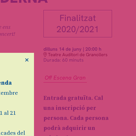
Finalitzat
e ens
2020/2021
oncert!
dilluns 14 de juny
|
20:00 h
Teatre Auditori de Granollers
×
Durada:
60 minuts
Off Escena Gran
enda
at
etembre
Entrada gratuïta. Cal
una inscripció per
1 al 21
persona. Cada persona
podrà adquirir un
cades del