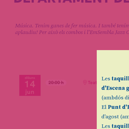
Diapositiva 1 de 1
Música. Tenim ganes de fer música. I també tenim g
aplaudiu! Per això els combos i l'EmSembla Jazz 
dilluns
Les
taquil
14
20:00 h
Teatre Auditori de 
d'Escena 
jun
(ambdós di
El
Punt d'
d'agost (am
Les
taquil