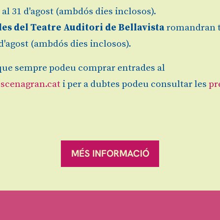
l al 31 d'agost (ambdós dies inclosos).
les del Teatre Auditori de Bellavista
romandran 
1 d'agost (ambdós dies inclosos).
ue sempre podeu comprar entrades al
scenagran.cat
i per a dubtes podeu consultar les
pr
Sitemap
|
Avís Legal
|
es
MÉS INFORMACIÓ
ranqueses.