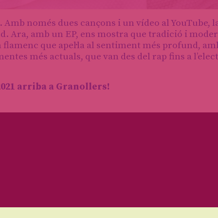
t. Amb només dues cançons i un vídeo al YouTube, l
. Ara, amb un EP, ens mostra que tradició i moder
n flamenc que apel·la al sentiment més profund, am
entes més actuals, que van des del rap fins a l’elec
021 arriba a Granollers!