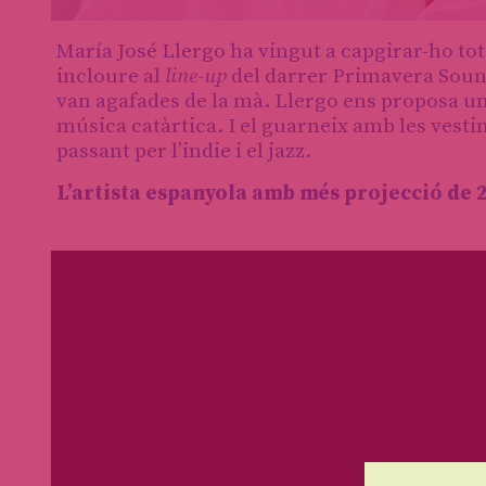
Diapositiva 1 de 1
María José Llergo ha vingut a capgirar-ho to
incloure al
line-up
del darrer Primavera Sound
van agafades de la mà. Llergo ens proposa u
música catàrtica. I el guarneix amb les vestim
passant per l’indie i el jazz.
L’artista espanyola amb més projecció
de 2