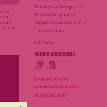
Maria Jose Llergo,
veu
a van
Paco Soto
, guitarra
nitat
b una
Miguel Grimaldo
, teclat
trònica,
i sintetizadors
Sala Gran
Demana el teus
auriculars i/o bucle
magnètic aquí
×