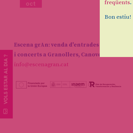
freqüents
.
oct
Bon estiu!
Escena grAn: venda d'entrades d'espectacl
i concerts a Granollers, Canovelles i les F
VOLS ESTAR AL DIA ?
info@escenagran.cat