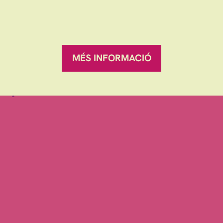
12 €
MÉS INFORMACIÓ
Sitemap
|
Avís Legal
|
es
ranqueses.