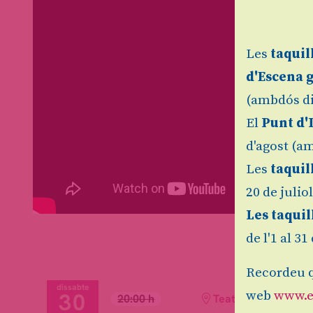
Les
taquil
d'Escena 
(ambdós di
El
Punt d'
d'agost (am
Les
taquil
20 de julio
Les taquil
de l'1 al 3
Recordeu q
dissabte
30
web
www.e
20:00 h
Teatre Auditori de 