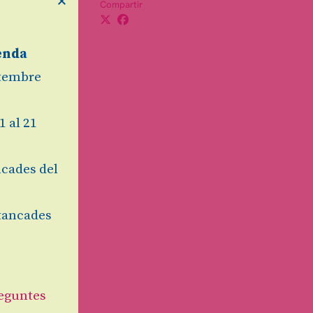
Compartir
enda
etembre
1 al 21
cades del
tancades
eguntes
at