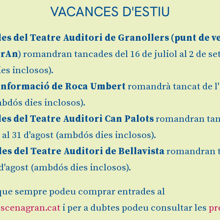
VACANCES D'ESTIU
les
del Teatre Auditori de Granollers (
punt de v
grAn
) romandran tancades del 16 de juliol al 2 de s
es inclosos).
Informació de Roca Umbert
romandrà tancat de l'
bdós dies inclosos).
les del Teatre Auditori Can Palots
romandran tan
l al 31 d'agost (ambdós dies inclosos).
les del Teatre Auditori de Bellavista
romandran 
1 d'agost (ambdós dies inclosos).
ue sempre podeu comprar entrades al
scenagran.cat
i per a dubtes podeu consultar les
pr
Des de
Granollers
Finalitz