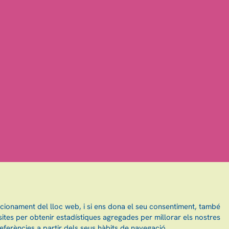
ncionament del lloc web, i si ens dona el seu consentiment, també
ites per obtenir estadístiques agregades per millorar els nostres
eferències a partir dels seus hàbits de navegació.