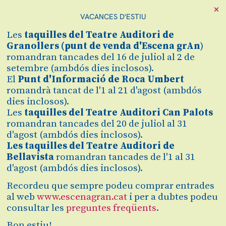
×
VACANCES D'ESTIU
Cerca
Les
taquilles
del Teatre Auditori de
Zona personal
Granollers (
punt de venda d'Escena grAn
)
romandran tancades del 16 de juliol al 2 de
setembre (ambdós dies inclosos).
CATEGORÍA
C
El
Punt d'Informació de Roca Umbert
romandrà tancat de l'1 al 21 d'agost (ambdós
YOUTH B
dies inclosos).
Les
taquilles del Teatre Auditori Can Palots
romandran tancades del 20 de juliol al 31
Finalitzat
d'agost (ambdós dies inclosos).
2021/2022
Les taquilles del Teatre Auditori de
Bellavista
romandran tancades de l'1 al 31
d'agost (ambdós dies inclosos).
dissabte 10 de juliol
|
19:30 h
Teatre Auditori de Granollers
Recordeu que sempre podeu comprar entrades
al web
www.escenagran.cat
i per a dubtes podeu
Off Escena Gran
consultar les
preguntes freqüents
.
Bon estiu!