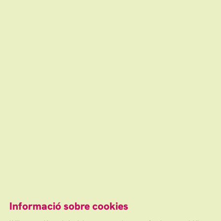
Rodríguez de Ledesma.
diumenge
14
17:00 h
Teatre Auditori de Granollers
nov
Gratuït
Finalitzat
Escena grAn: venda d'entrades d'espectacles
i concerts a Granollers, Canovelles i les Franqueses.
info@escenagran.cat
Informació sobre cookies