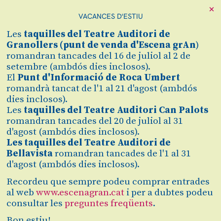
×
VACANCES D'ESTIU
Cerca
Les
taquilles
del Teatre Auditori de
Zona personal
Granollers (
punt de venda d'Escena grAn
)
romandran tancades del 16 de juliol al 2 de
setembre (ambdós dies inclosos).
PRESENTACIÓ "EL
C
El
Punt d'Informació de Roca Umbert
romandrà tancat de l'1 al 21 d'agost (ambdós
BARBER DE
dies inclosos).
Les
taquilles del Teatre Auditori Can Palots
SEVILLA"
romandran tancades del 20 de juliol al 31
d'agost (ambdós dies inclosos).
Amb Marc Heilbron
Les taquilles del Teatre Auditori de
Bellavista
romandran tancades de l'1 al 31
d'agost (ambdós dies inclosos).
Finalitzat
Recordeu que sempre podeu comprar entrades
2021/2022
al web
www.escenagran.cat
i per a dubtes podeu
consultar les
preguntes freqüents
.
diumenge 14 de novembre
|
17:00 h
Bon estiu!