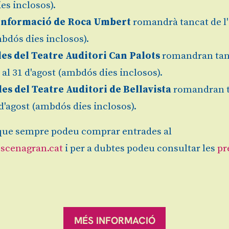
es inclosos).
Informació de Roca Umbert
romandrà tancat de l'
bdós dies inclosos).
les del Teatre Auditori Can Palots
romandran tan
Gratuït
Finalitz
l al 31 d'agost (ambdós dies inclosos).
les del Teatre Auditori de Bellavista
romandran 
1 d'agost (ambdós dies inclosos).
ue sempre podeu comprar entrades al
Sitemap
|
Avís Legal
|
es
scenagran.cat
i per a dubtes podeu consultar les
pr
ranqueses.
MÉS INFORMACIÓ