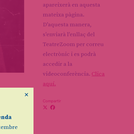
apareixerà en aquesta
mateixa pàgina.
D'aquesta manera,
s'enviarà l'enllaç del
TeatreZoom per correu
electrònic i es podrà
accedir a la
videoconferència.
Clica
aquí.
×
ra una
Compartir
enda
etembre