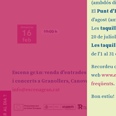
(ambdós di
El
Punt d'
d'agost (am
dimecres
Les
taquil
16
19:00 h
20 de julio
feb
Les taquil
de l'1 al 3
Recordeu q
Escena grAn: venda d'entrades d'espectacl
web
www.e
i concerts a Granollers, Canovelles i les F
freqüents
.
info@escenagran.cat
Bon estiu!