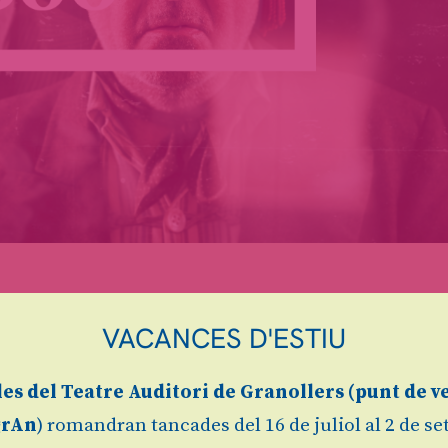
 que connecten públic, artistes que tenen en carte
VACANCES D'ESTIU
s sessions es realitzen de forma virtual a través de
les
del Teatre Auditori de Granollers (
punt de v
urada d'entre 40 i 50 minuts.
grAn
) romandran tancades del 16 de juliol al 2 de s