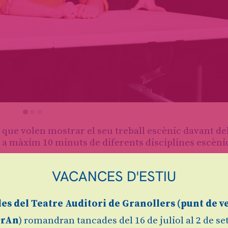
 que volen mostrar el seu treball escènic davant de
m a màxim 10 minuts de diferents disciplines escèni
aquest espai on fer visible la feina escènica de jov
VACANCES D'ESTIU
e, cada Jam.
les
del Teatre Auditori de Granollers (
punt de v
grAn
) romandran tancades del 16 de juliol al 2 de s