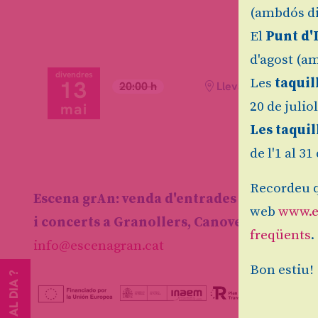
(ambdós di
El
Punt d'
d'agost (am
divendres
13
Les
taquil
20:00 h
Llevant Teatre
20 de julio
mai
Les taquil
de l'1 al 3
Recordeu q
Escena grAn: venda d'entrades d'espectacl
web
www.e
i concerts a Granollers, Canovelles i les F
freqüents
.
info@escenagran.cat
Bon estiu!