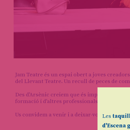
Diapositiva 1 de 3: Jam Teatre
Jam Teatre és un espai obert a joves creadors
del Llevant Teatre. Un recull de peces de co
Des d'Arsènic creiem que és important oferir 
formació i d'altres professionals del sector.
Us convidem a venir i a deixar-vos sorprendr
Les
taquil
d'Escena 