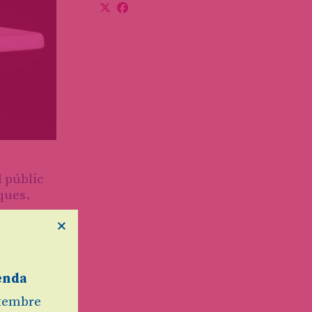
l públic
ques.
×
es en
enda
etembre