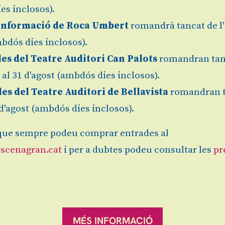
es inclosos).
Informació de Roca Umbert
romandrà tancat de l'
bdós dies inclosos).
les del Teatre Auditori Can Palots
romandran tan
3 €
Finalitz
l al 31 d'agost (ambdós dies inclosos).
les del Teatre Auditori de Bellavista
romandran 
1 d'agost (ambdós dies inclosos).
ue sempre podeu comprar entrades al
Sitemap
|
Avís Legal
|
es
scenagran.cat
i per a dubtes podeu consultar les
pr
ranqueses.
MÉS INFORMACIÓ