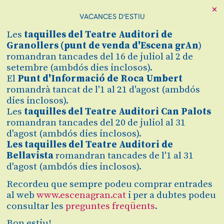
×
VACANCES D'ESTIU
Cerca
Les
taquilles
del Teatre Auditori de
Zona personal
Granollers (
punt de venda d'Escena grAn
)
romandran tancades del 16 de juliol al 2 de
setembre (ambdós dies inclosos).
BLAUMUT
C
El
Punt d'Informació de Roca Umbert
romandrà tancat de l'1 al 21 d'agost (ambdós
Presentació d' "Olímpica i
dies inclosos).
Primavera"
Les
taquilles del Teatre Auditori Can Palots
romandran tancades del 20 de juliol al 31
d'agost (ambdós dies inclosos).
Les taquilles del Teatre Auditori de
Finalitzat
Bellavista
romandran tancades de l'1 al 31
2022/2023
d'agost (ambdós dies inclosos).
Recordeu que sempre podeu comprar entrades
diumenge 15 de gener
|
19:00 h
al web
www.escenagran.cat
i per a dubtes podeu
Teatre Auditori de Granollers
Durada:
125 minuts
consultar les
preguntes freqüents
.
Bon estiu!