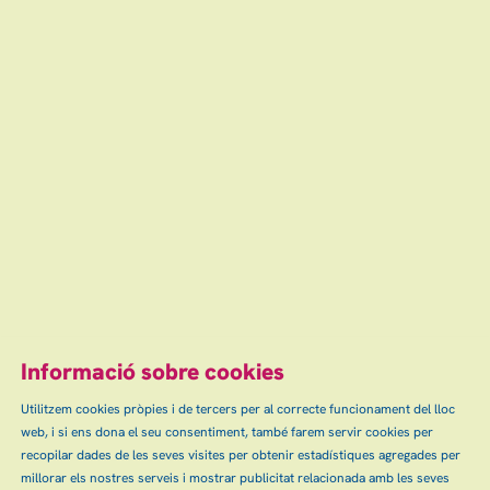
diumenge
15
19:00 h
Teatre Auditori de Granollers
gen
Des de
12 €
Finalitzat
Escena grAn: venda d'entrades d'espectacles
i concerts a Granollers, Canovelles i les Franqueses.
info@escenagran.cat
Informació sobre cookies
Utilitzem cookies pròpies i de tercers per al correcte funcionament del lloc
web, i si ens dona el seu consentiment, també farem servir cookies per
Sitemap
Avís Legal
Ús de Cookies
Contactar
|
|
|
|
recopilar dades de les seves visites per obtenir estadístiques agregades per
Política de privacitat
millorar els nostres serveis i mostrar publicitat relacionada amb les seves