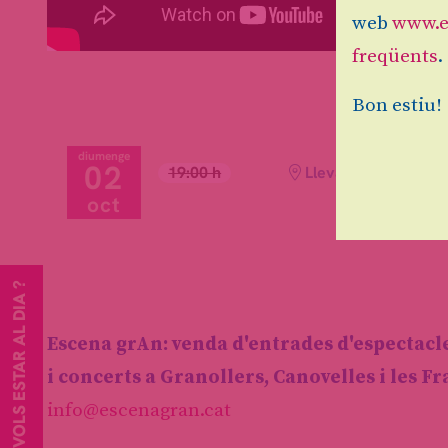
web
www.e
freqüents
.
Bon estiu!
diumenge
02
19:00 h
Llevant Teatre
oct
VOLS ESTAR AL DIA ?
Escena grAn: venda d'entrades d'espectacl
i concerts a Granollers, Canovelles i les F
info@escenagran.cat