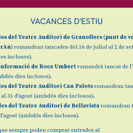
VACANCES D'ESTIU
les
del Teatre Auditori de Granollers (
punt de v
grAn
) romandran tancades del 16 de juliol al 2 de s
es inclosos).
Informació de Roca Umbert
romandrà tancat de l'
bdós dies inclosos).
les del Teatre Auditori Can Palots
romandran tan
l al 31 d'agost (ambdós dies inclosos).
les del Teatre Auditori de Bellavista
romandran 
1 d'agost (ambdós dies inclosos).
ue sempre podeu comprar entrades al