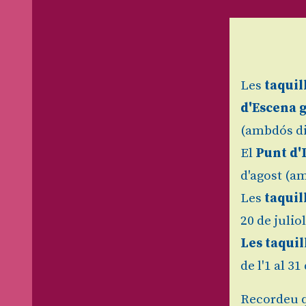
Les
taquil
d'Escena 
(ambdós di
El
Punt d'
d'agost (am
Les
taquil
20 de julio
Les taquil
de l'1 al 3
Recordeu q