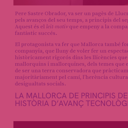
Diapositiva 1 de 1
Pere Sastre Obrador, va ser un pagès de Lluc
pels avanços del seu temps, a principis del se
Aquest és el
leit-motiv
que empeny a la company
fantàstic succés.
El protagonista va fer que Mallorca també for
companyia, que lluny de voler fer un especta
històricament rigorós dins les llicències que 
mallorquins i mallorquines, dels temes que el
de ser una terra conservadora que pràcticamen
majoritàriament pel camí, l’herència cultural
desigualtats socials.
LA MALLORCA DE PRINCIPIS D
HISTÒRIA D’AVANÇ TECNOLÒG