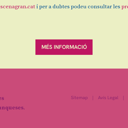
scenagran.cat
i per a dubtes podeu consultar les
pr
MÉS INFORMACIÓ
Des de
Finalitz
18 €
Sitemap
|
Avís Legal
|
es
ranqueses.