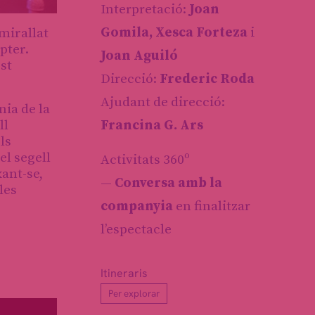
Interpretació:
Joan
Gomila, Xesca Forteza
i
mirallat
pter.
Joan Aguiló
st
Direcció:
Frederic Roda
Ajudant de direcció:
nia de la
ll
Francina G. Ars
ls
el segell
Activitats 360º
xant-se,
—
Conversa amb la
les
companyia
en finalitzar
l’espectacle
Itineraris
Per explorar