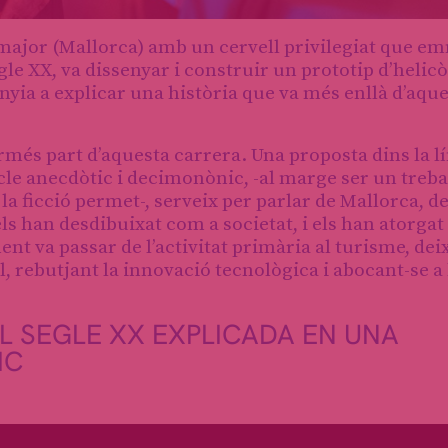
major (Mallorca) amb un cervell privilegiat que em
gle XX, va dissenyar i construir un prototip d’helicò
ia a explicar una història que va més enllà d’aque
més part d’aquesta carrera. Una proposta dins la lí
cle anecdòtic i decimonònic, -al marge ser un treba
la ficció permet-, serveix per parlar de Mallorca, de
s han desdibuixat com a societat, i els han atorgat 
t va passar de l’activitat primària al turisme, dei
, rebutjant la innovació tecnològica i abocant-se a 
EL SEGLE XX EXPLICADA EN UNA
IC