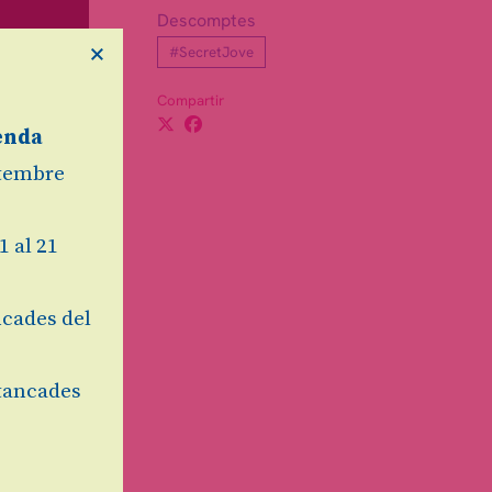
Descomptes
×
#SecretJove
Compartir
enda
etembre
1 al 21
cades del
tancades