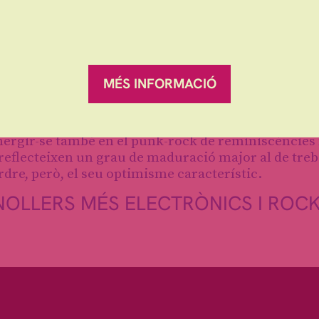
MÉS INFORMACIÓ
bra polièdrica on cada cançó té el seu propi color i
bmergir-se també en el punk-rock de reminiscències
 reflecteixen un grau de maduració major al de treb
rdre, però, el seu optimisme característic.
NOLLERS MÉS ELECTRÒNICS I ROC