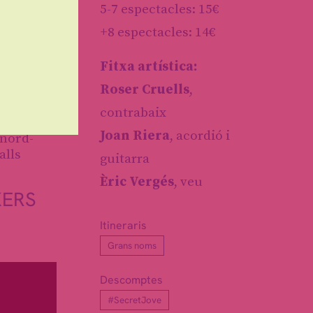
5-7 espectacles: 15€
+8 espectacles: 14€
Fitxa artística:
Roser Cruells
,
contrabaix
 que
Joan Riera
, acordió i
 nord-
alls
guitarra
Èric Vergés
, veu
KERS
Itineraris
Grans noms
Descomptes
#SecretJove