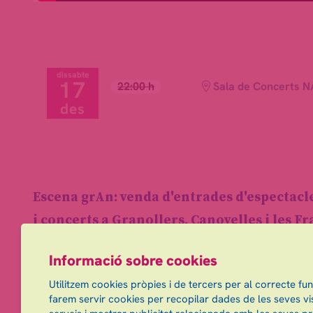
dissabte
17
22:00 h
Sala de Concerts 
des
Escena grAn: venda d'entrades d'espectacl
i concerts a Granollers, Canovelles i les F
info@escenagran.cat
Informació sobre cookies
Utilitzem cookies pròpies i de tercers per al correcte fu
farem servir cookies per recopilar dades de les seves vis