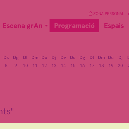
ZONA PERSONAL
Escena grAn
Programació
Espais
Ds
Dg
Dl
Dm
Dc
Dj
Dv
Ds
Dg
Dl
Dm
Dc
Dj
8
9
10
11
12
13
14
15
16
17
18
19
20
nts"