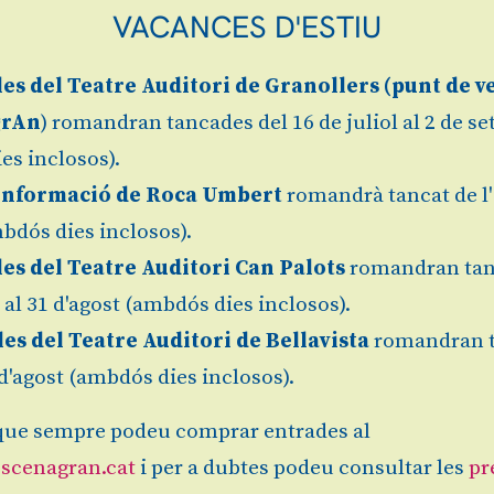
VACANCES D'ESTIU
les
del Teatre Auditori de Granollers (
punt de v
grAn
) romandran tancades del 16 de juliol al 2 de s
es inclosos).
Informació de Roca Umbert
romandrà tancat de l'
bdós dies inclosos).
les del Teatre Auditori Can Palots
romandran tan
l al 31 d'agost (ambdós dies inclosos).
les del Teatre Auditori de Bellavista
romandran 
1 d'agost (ambdós dies inclosos).
ue sempre podeu comprar entrades al
scenagran.cat
i per a dubtes podeu consultar les
pr