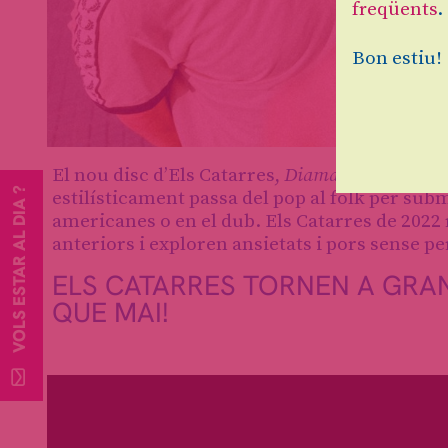
freqüents
.
Bon estiu!
Diapositiva 1 de 1
El nou disc d’Els Catarres,
Diamants
, és u
na o
VOLS ESTAR AL DIA ?
estilísticament passa del pop al folk per su
americanes o en el dub. Els Catarres de 2022
anteriors i exploren ansietats i pors sense pe
ELS CATARRES TORNEN A GRA
QUE MAI!