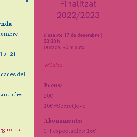
Finalitzat
2022/2023
enda
etembre
dissabte 17 de desembre
|
22:00 h
Durada:
90 minuts
1 al 21
Música
cades del
Preus:
tancades
20€
10€ #SecretJove
Abonaments:
eguntes
3-4 espectacles: 16€