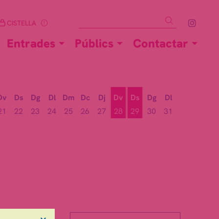
Cercar
Link 
CISTELLA
Entrades
Públics
Contactar
Dv
Ds
Dg
Dl
Dm
Dc
Dj
Dv
Ds
Dg
Dl
21
22
23
24
25
26
27
28
29
30
31
Divendres 28 d'agost
Dissabte 29 d'agost
×