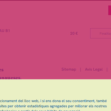
NAU B1
20 €
Finalitz
Sitemap
|
Avís Legal
|
es
ranqueses.
ncionament del lloc web, i si ens dona el seu consentiment, també
ites per obtenir estadístiques agregades per millorar els nostres