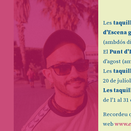
Les
taquil
d'Escena 
(ambdós di
El
Punt d'
d'agost (am
Les
taquil
20 de julio
Les taquil
de l'1 al 3
Recordeu q
web
www.e