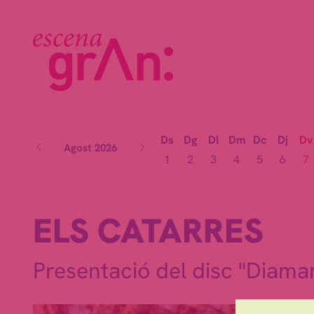
Ds
Dg
Dl
Dm
Dc
Dj
Dv
Agost 2026
1
2
3
4
5
6
7
ELS CATARRES
Presentació del disc "Diama