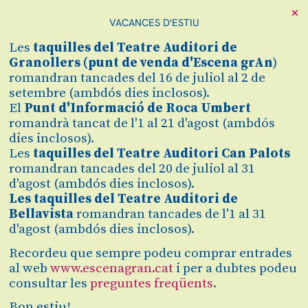
×
VACANCES D'ESTIU
Cerca
Les
taquilles
del Teatre Auditori de
Zona personal
Granollers (
punt de venda d'Escena grAn
)
romandran tancades del 16 de juliol al 2 de
setembre (ambdós dies inclosos).
IL TROVATORE
C
El
Punt d'Informació de Roca Umbert
romandrà tancat de l'1 al 21 d'agost (ambdós
De Guiseppe Verdi
dies inclosos).
Les
taquilles del Teatre Auditori Can Palots
romandran tancades del 20 de juliol al 31
Finalitzat
d'agost (ambdós dies inclosos).
2022/2023
Les taquilles del Teatre Auditori de
Bellavista
romandran tancades de l'1 al 31
d'agost (ambdós dies inclosos).
diumenge 7 de maig
|
18:00 h
Teatre Auditori de Granollers
Recordeu que sempre podeu comprar entrades
Durada:
3 h
al web
www.escenagran.cat
i per a dubtes podeu
consultar les
preguntes freqüents
.
Clàssica i òpera
Bon estiu!