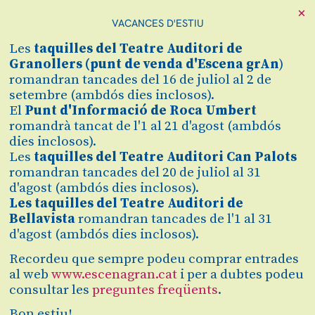
×
VACANCES D'ESTIU
Cerca
Les
taquilles
del Teatre Auditori de
Zona personal
Granollers (
punt de venda d'Escena grAn
)
romandran tancades del 16 de juliol al 2 de
setembre (ambdós dies inclosos).
PRESENTACIÓ
C
El
Punt d'Informació de Roca Umbert
romandrà tancat de l'1 al 21 d'agost (ambdós
'HAYDN, EL PRIMER
dies inclosos).
Les
taquilles del Teatre Auditori Can Palots
ROMÀNTIC'
romandran tancades del 20 de juliol al 31
d'agost (ambdós dies inclosos).
Conferència amb Xavier
Les taquilles del Teatre Auditori de
Bellavista
romandran tancades de l'1 al 31
Chavarria
d'agost (ambdós dies inclosos).
Recordeu que sempre podeu comprar entrades
Finalitzat
al web
www.escenagran.cat
i per a dubtes podeu
consultar les
preguntes freqüents
.
2022/2023
Bon estiu!