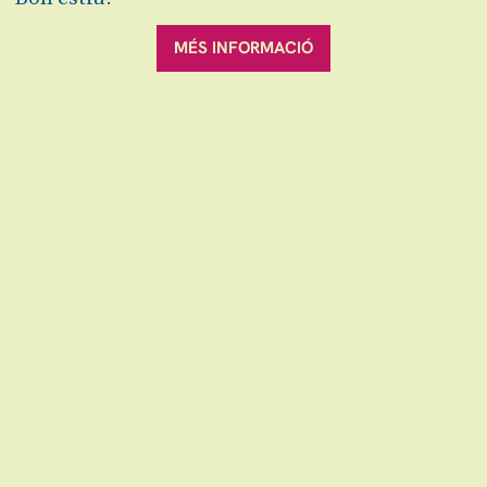
diumenge 22 de gener
|
18:00 h
Teatre Auditori de Granollers
MÉS INFORMACIÓ
Durada:
50 minuts
Activitats 360º
Activitat gratuïta amb la compra de l'entrada
i sense inscripció prèvia.
L’aforament és limitat i, per això, l’entrada serà
per ordre d’arribada.
Altres
Activitats 360º