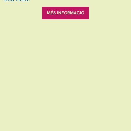
Activitats 360º
MÉS INFORMACIÓ
Sala Gran
Activitat gratuïta amb la compra de l'entrada
i sense inscripció prèvia.
Altres
Activitats 360º
VOLS ESTAR AL DIA ?