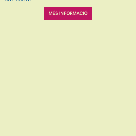
MÉS INFORMACIÓ
Llista d'espera
Preus:
49€ Zona A
25€ Zona B
Exclòs de descomptes
Fitxa artística:
Ara Malikian, violi
Ivan “Melón” Lewis, piano
Iván Ruiz, baix
Georvis Pico, percussio
Dayan Abad, guitarra
Sala Gran
Demana el teus auriculars i/o bucle magnètic
aquí.