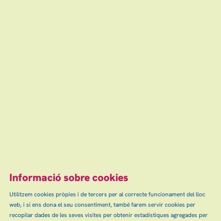
Finalitzat
dissabte
04
21:00 h
Teatre Auditori de Granollers
feb
Des de
25 €
Finalitzat
Escena grAn: venda d'entrades d'espectacles
i concerts a Granollers, Canovelles i les Franqueses.
info@escenagran.cat
Informació sobre cookies
Utilitzem cookies pròpies i de tercers per al correcte funcionament del lloc
web, i si ens dona el seu consentiment, també farem servir cookies per
Sitemap
Avís Legal
Ús de Cookies
Contactar
|
|
|
|
recopilar dades de les seves visites per obtenir estadístiques agregades per