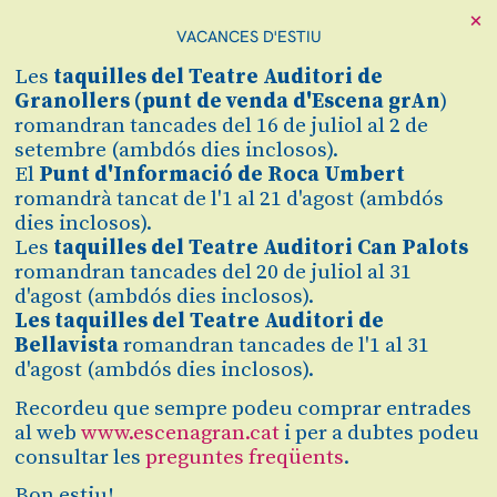
×
VACANCES D'ESTIU
Cerca
Les
taquilles
del Teatre Auditori de
Zona personal
Granollers (
punt de venda d'Escena grAn
)
romandran tancades del 16 de juliol al 2 de
setembre (ambdós dies inclosos).
ARA MALIKIAN
C
El
Punt d'Informació de Roca Umbert
romandrà tancat de l'1 al 21 d'agost (ambdós
Presentació de 'Ara'
dies inclosos).
Les
taquilles del Teatre Auditori Can Palots
romandran tancades del 20 de juliol al 31
Finalitzat
d'agost (ambdós dies inclosos).
2022/2023
Les taquilles del Teatre Auditori de
Bellavista
romandran tancades de l'1 al 31
d'agost (ambdós dies inclosos).
dissabte 04.02.23
Teatre Auditori de Granollers
Recordeu que sempre podeu comprar entrades
Durada:
90 min
al web
www.escenagran.cat
i per a dubtes podeu
consultar les
preguntes freqüents
.
Música
Bon estiu!