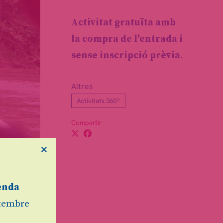
Activitat gratuïta amb
la compra de l'entrada i
sense inscripció prèvia.
Altres
Activitats 360º
Compartir
×
és de la
enda
etembre