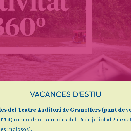
VACANCES D'ESTIU
pectacle? Queda’t i participa a les converses despr
les
del Teatre Auditori de Granollers (
punt de v
s i compartir totes les sensacions viscudes.
grAn
) romandran tancades del 16 de juliol al 2 de s
es inclosos).