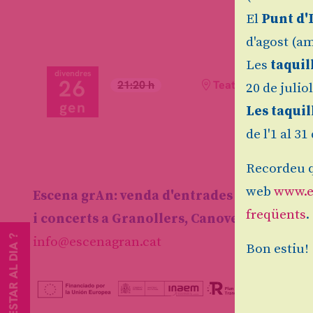
El
Punt d'
d'agost (am
Les
taquil
divendres
26
21:20 h
Teatre Auditori de 
20 de julio
gen
Les taquil
de l'1 al 3
Recordeu q
web
www.e
Escena grAn: venda d'entrades d'espectacl
freqüents
.
i concerts a Granollers, Canovelles i les F
VOLS ESTAR AL DIA ?
info@escenagran.cat
Bon estiu!