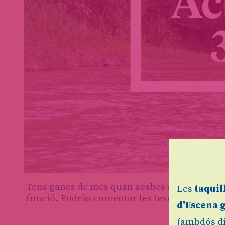
Diapositiva 1 de 1
Tens ganes de més quan acabes de veure un es
Les
taquil
funció. Podràs comentar les teves impression
d'Escena 
(ambdós di