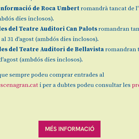
Informació de Roca Umbert
romandrà tancat de l'
bdós dies inclosos).
les del Teatre Auditori Can Palots
romandran tan
Granollers
l al 31 d'agost (ambdós dies inclosos).
Gratuït
Finalitz
les del Teatre Auditori de Bellavista
romandran 
1 d'agost (ambdós dies inclosos).
ue sempre podeu comprar entrades al
scenagran.cat
i per a dubtes podeu consultar les
pr
Sitemap
|
Avís Legal
|
es
ranqueses.
MÉS INFORMACIÓ