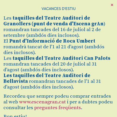
×
VACANCES D'ESTIU
Cerca
Les
taquilles
del Teatre Auditori de
Zona personal
Granollers (
punt de venda d'Escena grAn
)
romandran tancades del 16 de juliol al 2 de
setembre (ambdós dies inclosos).
LA PLAÇA DEL
C
El
Punt d'Informació de Roca Umbert
romandrà tancat de l'1 al 21 d'agost (ambdós
DIAMANT
dies inclosos).
Les
taquilles del Teatre Auditori Can Palots
De Mercè Rodoreda i amb
romandran tancades del 20 de juliol al 31
d'agost (ambdós dies inclosos).
producció del TNC
Les taquilles del Teatre Auditori de
Bellavista
romandran tancades de l'1 al 31
d'agost (ambdós dies inclosos).
Finalitzat
2023/2024
Recordeu que sempre podeu comprar entrades
al web
www.escenagran.cat
i per a dubtes podeu
consultar les
preguntes freqüents
.
diumenge 11 de febrer
|
18:00 h
Teatre Auditori de Granollers
Bon estiu!