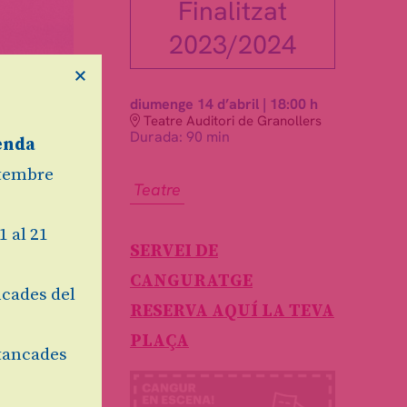
Finalitzat
2023/2024
×
diumenge 14 d’abril
|
18:00 h
Teatre Auditori de Granollers
Durada:
90 min
enda
etembre
Teatre
1 al 21
SERVEI DE
CANGURATGE
cades del
RESERVA AQUÍ LA TEVA
PLAÇA
tancades