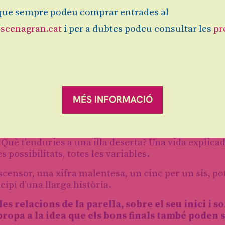
ue sempre podeu comprar entrades al
scenagran.cat
i per a dubtes podeu consultar les
pr
MÉS INFORMACIÓ
ot allò que hauria pogut ser. Ella que treballa en un b
idor a domicili i que somia en ser actor. Ella i ell q
ara que una trobada fortuïta, tancats dins d’un asc
. Què t’enduries a una illa deserta? Una vida explica
s possibilitats, totes les variables.
ascensor, una xifra malentesa, un cinc per un sis, po
cipi d’una llarga història.
s relacions de la parella, sobre el seu inici i so
propa a la idea que els bons finals també poden 