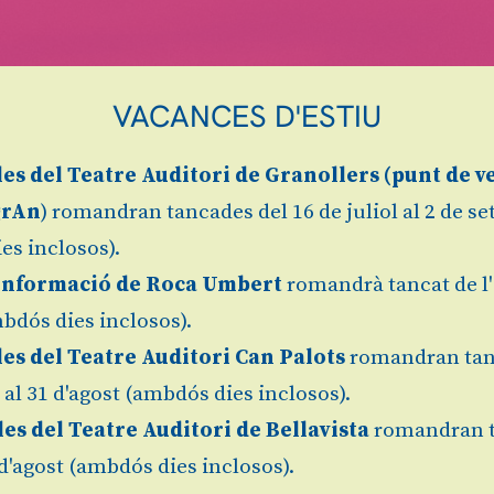
VACANCES D'ESTIU
les
del Teatre Auditori de Granollers (
punt de v
grAn
) romandran tancades del 16 de juliol al 2 de s
es inclosos).
Informació de Roca Umbert
romandrà tancat de l'
bdós dies inclosos).
les del Teatre Auditori Can Palots
romandran tan
l al 31 d'agost (ambdós dies inclosos).
les del Teatre Auditori de Bellavista
romandran 
1 d'agost (ambdós dies inclosos).