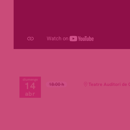
diumenge
14
18:00 h
Teatre Auditori de 
abr