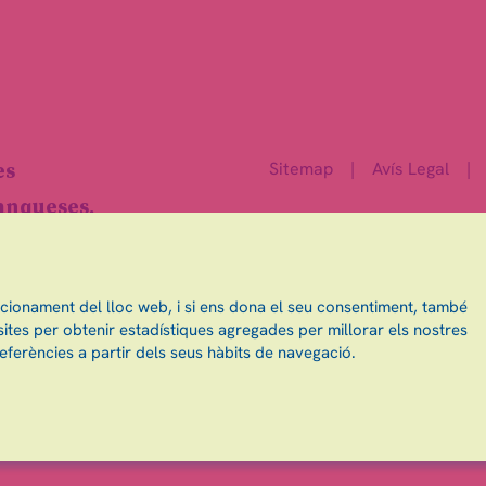
Sitemap
|
Avís Legal
|
es
ranqueses.
ncionament del lloc web, i si ens dona el seu consentiment, també
ites per obtenir estadístiques agregades per millorar els nostres
eferències a partir dels seus hàbits de navegació.