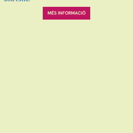
Finalitzat
MÉS INFORMACIÓ
Escena grAn: venda d'entrades d'espectacles
i concerts a Granollers, Canovelles i les Franqueses.
info@escenagran.cat
Sitemap
Avís Legal
Ús de Cookies
Contactar
|
|
|
|
Política de privacitat
VOLS ESTAR AL DIA ?
Link a instagram