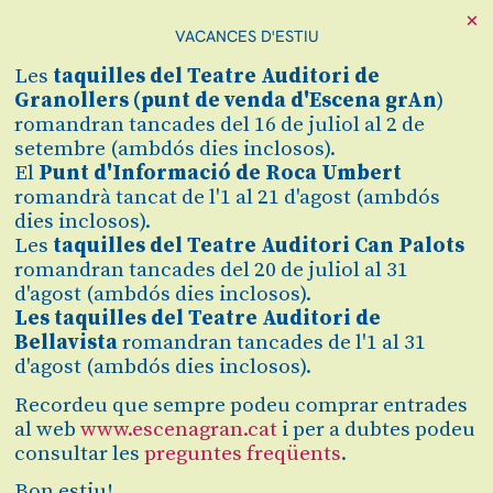
×
VACANCES D'ESTIU
Les
taquilles
del Teatre Auditori de
Granollers (
punt de venda d'Escena grAn
)
romandran tancades del 16 de juliol al 2 de
setembre (ambdós dies inclosos).
Diapositiva 1 de 1
Diuen que Philleas Fogg va fer la volta al món en 80 dies. Si
El
Punt d'Informació de Roca Umbert
més no, això diuen des de fa 150, quan Jules Verne va
romandrà tancat de l'1 al 21 d'agost (ambdós
publicar el llibre per primera vegada. Però... i si
dies inclosos).
Philleas Fogg no va ser l'únic? I si aquest
gentleman
anglès
no hagués estat el primer? D'això i de músiques d'arreu del
Les
taquilles del Teatre Auditori Can Palots
món anirà aquest concert. No us el perdeu!
romandran tancades del 20 de juliol al 31
d'agost (ambdós dies inclosos).
Les taquilles del Teatre Auditori de
Bellavista
romandran tancades de l'1 al 31
d'agost (ambdós dies inclosos).
Recordeu que sempre podeu comprar entrades
dissabte
16
17:00 h
al web
www.escenagran.cat
i per a dubtes podeu
Teatre Auditori de Granollers
consultar les
preguntes freqüents
.
des
5 €
Bon estiu!