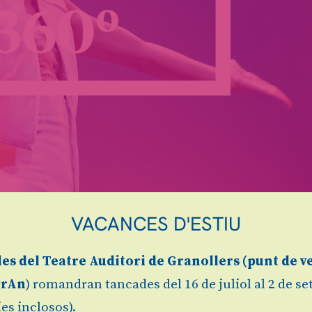
VACANCES D'ESTIU
ofessor de l'Institut del Teatre i coreògraf,
Juan Ca
de Granollers aportant eines perquè gaudeixis més d
t que acaba amb una conversa post-funció dinamitz
les
del Teatre Auditori de Granollers (
punt de v
grAn
) romandran tancades del 16 de juliol al 2 de s
es inclosos).