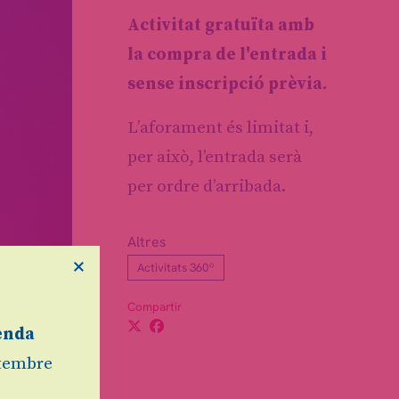
Activitat gratuïta amb
la compra de l'entrada i
sense inscripció prèvia.
L’aforament és limitat i,
per això, l’entrada serà
per ordre d’arribada.
Altres
×
Activitats 360º
rlos
Compartir
e la
ada pel
enda
etembre