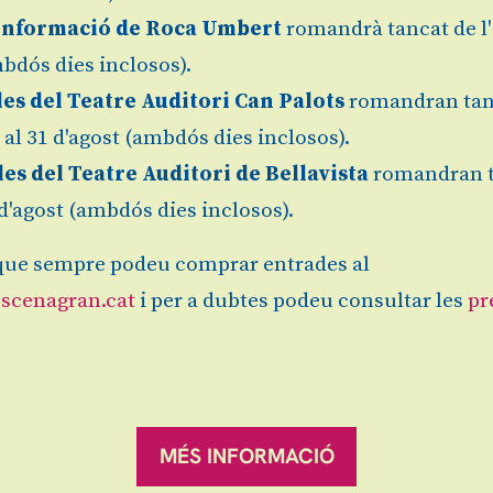
Informació de Roca Umbert
romandrà tancat de l'
bdós dies inclosos).
les del Teatre Auditori Can Palots
romandran tan
Granollers
l al 31 d'agost (ambdós dies inclosos).
Gratuït
Finalitz
les del Teatre Auditori de Bellavista
romandran 
1 d'agost (ambdós dies inclosos).
ue sempre podeu comprar entrades al
scenagran.cat
i per a dubtes podeu consultar les
pr
Sitemap
|
Avís Legal
|
es
ranqueses.
MÉS INFORMACIÓ