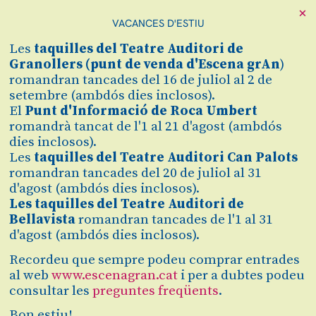
×
VACANCES D'ESTIU
Les
taquilles
del Teatre Auditori de
Granollers (
punt de venda d'Escena grAn
)
romandran tancades del 16 de juliol al 2 de
setembre (ambdós dies inclosos).
El
Punt d'Informació de Roca Umbert
romandrà tancat de l'1 al 21 d'agost (ambdós
dies inclosos).
Les
taquilles del Teatre Auditori Can Palots
romandran tancades del 20 de juliol al 31
d'agost (ambdós dies inclosos).
Les taquilles del Teatre Auditori de
Bellavista
romandran tancades de l'1 al 31
Diapositiva 1 de 1
d'agost (ambdós dies inclosos).
Una adaptació per a sis personatges en català i amb
música en directe de
La casa de Bernarda Alba
de Federico
Recordeu que sempre podeu comprar entrades
García Lorca.
al web
www.escenagran.cat
i per a dubtes podeu
consultar les
preguntes freqüents
.
LA COMPANYIA neix d’un grup d’alumnes de Teatre
Musical impartit per la Francesca Masclans Badia. Del seu
Bon estiu!