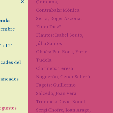
×
Quintana,
Contrabaix: Mònica
Serra, Roger Azcona,
enda
Elihu Diaz*
etembre
Flautes: Isabel Souto,
Júlia Santos
1 al 21
Oboès: Pau Roca, Enric
Tudela
cades del
Clarinets: Teresa
Noguerón, Gener Salicrú
tancades
at
Fagots: Guillermo
Salcedo, Joan Vera
Trompes: David Bonet,
eguntes
Sergi Chofre, Joan Arago,