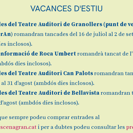
VACANCES D'ESTIU
les
del Teatre Auditori de Granollers (
punt de v
grAn
) romandran tancades del 16 de juliol al 2 de s
es inclosos).
Informació de Roca Umbert
romandrà tancat de l'
bdós dies inclosos).
les del Teatre Auditori Can Palots
romandran tan
l al 31 d'agost (ambdós dies inclosos).
les del Teatre Auditori de Bellavista
romandran 
Des de
Granollers
Finalitz
10 €
1 d'agost (ambdós dies inclosos).
ue sempre podeu comprar entrades al
scenagran.cat
i per a dubtes podeu consultar les
pr