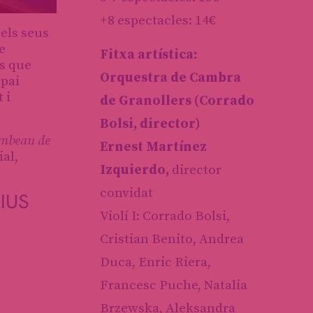
+8 espectacles: 14€
els seus
e
Fitxa artística:
es que
Orquestra de Cambra
spai
 i
de Granollers (Corrado
Bolsi, director)
mbeau de
Ernest Martínez
al,
Izquierdo,
director
convidat
IUS
Violí I: Corrado Bolsi,
Cristian Benito, Andrea
Duca, Enric Riera,
Francesc Puche, Natalia
Brzewska, Aleksandra