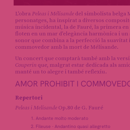
Diapositiva 1 de 1
L'obra
Peleas i Mélisande
del simbolista belga 
personatges, ha inspirat a diversos composit
música incidental, la de Fauré, la primera e
floten en un mar d'elegància harmònica i un a
sonor que combina a la perfecció la suavitat i
commovedor amb la mort de Mélisande.
Un concert que comptarà també amb la versió 
Couperin
que, malgrat estar dedicada als amic
manté un to alegre i també reflexiu.
AMOR PROHIBIT I COMMOVEDOR
Repertori
Peleas i Melisande
Op.80 de G. Fauré
Andante molto moderato
Fileuse - Andantino quasi allegretto