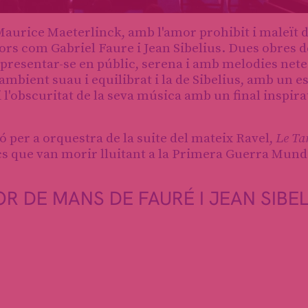
Maurice Maeterlinck, amb l'amor prohibit i maleït d
ors com Gabriel Faure i Jean Sibelius. Dues obres d
n presentar-se en públic, serena i amb melodies net
mbient suau i equilibrat i la de Sibelius, amb un e
 l'obscuritat de la seva música amb un final inspirat
per a orquestra de la suite del mateix Ravel,
Le Ta
s que van morir lluitant a la Primera Guerra Mundi
 DE MANS DE FAURÉ I JEAN SIBEL