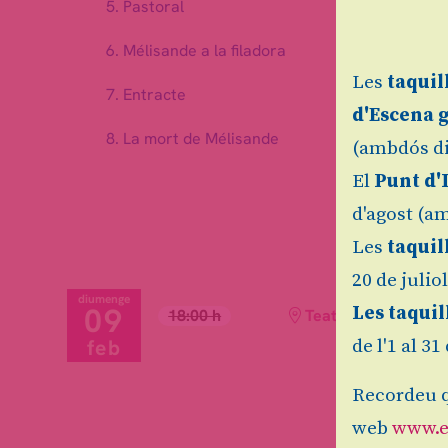
Pastoral
Mélisande a la filadora
Les
taquil
Entracte
d'Escena 
La mort de Mélisande
(ambdós di
El
Punt d'
d'agost (am
Les
taquil
20 de julio
diumenge
09
Les taquil
18:00 h
Teatre Auditori de 
feb
de l'1 al 3
Recordeu q
web
www.e