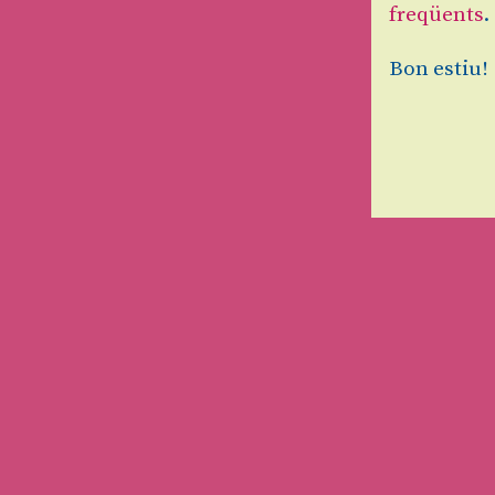
freqüents
.
Bon estiu!