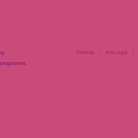
Sitemap
|
Avís Legal
|
es
ranqueses.