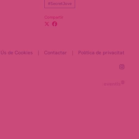
#SecretJove
Compartir
Ús de Cookies
|
Contactar
|
Política de privacitat
Link 