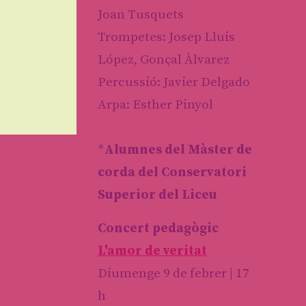
Joan Tusquets
Trompetes: Josep Lluis
López, Gonçal Àlvarez
Percussió: Javier Delgado
Arpa: Esther Pinyol
*
Alumnes del Màster de
corda del Conservatori
Superior del Liceu
Concert pedagògic
L'amor de veritat
Diumenge 9 de febrer | 17
h