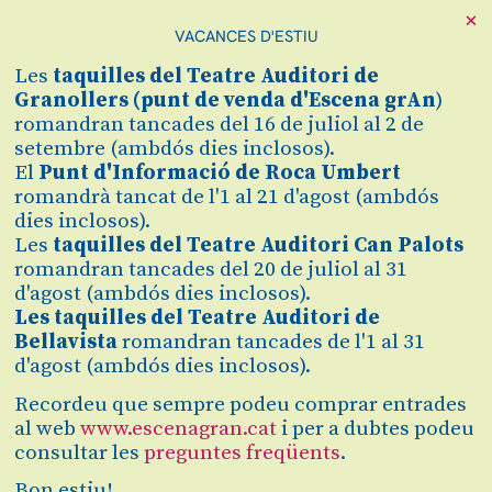
×
VACANCES D'ESTIU
Cerca
Les
taquilles
del Teatre Auditori de
Zona personal
Granollers (
punt de venda d'Escena grAn
)
romandran tancades del 16 de juliol al 2 de
setembre (ambdós dies inclosos).
LA PORTA
C
El
Punt d'Informació de Roca Umbert
romandrà tancat de l'1 al 21 d'agost (ambdós
D'ADVENT
dies inclosos).
Les
taquilles del Teatre Auditori Can Palots
romandran tancades del 20 de juliol al 31
Finalitzat
d'agost (ambdós dies inclosos).
2024/2025
Les taquilles del Teatre Auditori de
Bellavista
romandran tancades de l'1 al 31
d'agost (ambdós dies inclosos).
dilluns 1 de juliol
|
19:00 h
Recordeu que sempre podeu comprar entrades
Off Escena Gran
Teatre
al web
www.escenagran.cat
i per a dubtes podeu
consultar les
preguntes freqüents
.
Preu únic: 8€
Bon estiu!