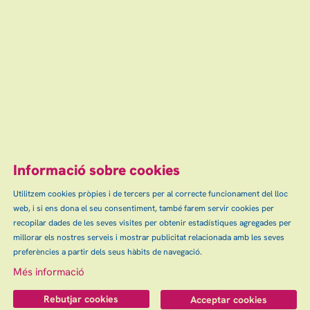
01
jul
8 €
Finalitzat
Escena grAn: venda d'entrades d'espectacles
i concerts a Granollers, Canovelles i les Franqueses.
info@escenagran.cat
Informació sobre cookies
Utilitzem cookies pròpies i de tercers per al correcte funcionament del lloc
web, i si ens dona el seu consentiment, també farem servir cookies per
Sitemap
Avís Legal
Ús de Cookies
Contactar
|
|
|
|
recopilar dades de les seves visites per obtenir estadístiques agregades per
Política de privacitat
millorar els nostres serveis i mostrar publicitat relacionada amb les seves
preferències a partir dels seus hàbits de navegació.
Link a instagram
Més informació
Rebutjar cookies
Acceptar cookies