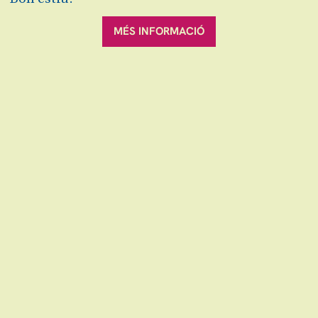
Exclòs de descomptes.
MÉS INFORMACIÓ
VOLS ESTAR AL DIA ?
Diapositiva 1 de 1
dilluns
19:00 h