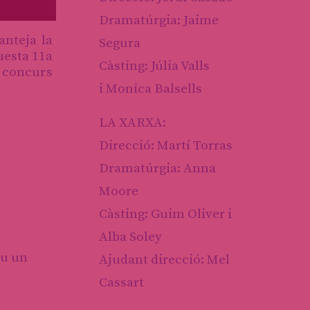
Dramatúrgia: Jaime
anteja la
Segura
uesta 11a
Càsting: Júlia Valls
n concurs
i Monica Balsells
LA XARXA:
Direcció: Martí Torras
Dramatúrgia: Anna
Moore
Càsting: Guim Oliver i
Alba Soley
eu un
Ajudant direcció: Mel
Cassart