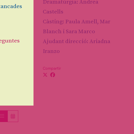
Dramatúrgia: Andrea
55 h
tancades
Castells
Càsting: Paula Amell, Mar
E
de Núria
Blanch i Sara Marco
eguntes
Ajudant direcció: Ariadna
stells
Iranzo
Compartir
 d’Anna
19.55 h