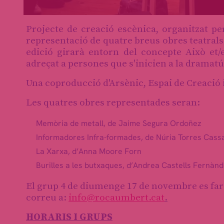
Diapositiva 1 de 1
Projecte de creació escènica, organitzat pe
representació de quatre breus obres teatrals 
edició girarà entorn del concepte Això et/
adreçat a persones que s'inicien a la dramat
Una coproducció d'Arsènic, Espai de Creació
Les quatres obres representades seran:
Memòria de metall, de Jaime Segura Ordoñez
Informadores Infra-formades, de Núria Torres Cass
La Xarxa, d’Anna Moore Forn
Burilles a les butxaques, d’Andrea Castells Fernàn
El grup 4 de diumenge 17 de novembre es far
correu a:
info@rocaumbert.cat
.
HORARIS I GRUPS