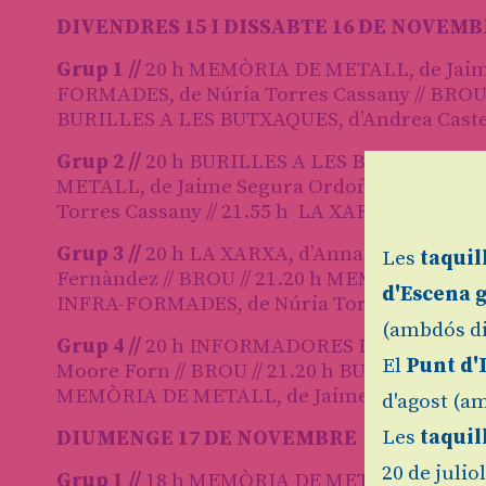
DIVENDRES 15 I DISSABTE 16 DE NOVEM
Grup 1 //
20 h MEMÒRIA DE METALL, de Jaim
FORMADES, de Núria Torres Cassany // BROU /
BURILLES A LES BUTXAQUES, d’Andrea Caste
Grup 2 //
20 h BURILLES A LES BUTXAQUES, d’
METALL, de Jaime Segura Ordoñez // BROU 
Torres Cassany // 21.55 h LA XARXA, d’Anna
Grup 3 //
20 h LA XARXA, d’Anna Moore Forn 
Les
taquil
Fernàndez // BROU // 21.20 h MEMÒRIA DE 
d'Escena 
INFRA-FORMADES, de Núria Torres Cassany
(ambdós di
Grup 4 //
20 h INFORMADORES INFRA-FORMADES
El
Punt d'
Moore Forn // BROU // 21.20 h BURILLES A LE
MEMÒRIA DE METALL, de Jaime Segura Ord
d'agost (am
Les
taquil
DIUMENGE 17 DE NOVEMBRE
20 de julio
Grup 1 //
18 h MEMÒRIA DE METALL, de Jaim