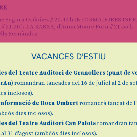
BRE
e Segura Ordoñez // 20.40 h INFORMADORES INFR
/ 21.20 h LA XARXA, d’Anna Moore Forn // 21.55 h
lls Fernàndez
Andrea Castells Fernàndez // 20.40 h MEMÒRIA D
// 21.20 h INFORMADORES INFRA-FORMADES, de Nú
VACANCES D'ESTIU
 Moore Forn
// 20.40 h BURILLES A LES BUTXAQUES, d’Andrea Ca
les
del Teatre Auditori de Granollers (
punt de v
METALL, de Jaime Segura Ordoñez // 21.55 h INFO
grAn
) romandran tancades del 16 de juliol al 2 de s
es inclosos).
, de Núria Torres Cassany // 20.40 h LA XARXA,
Informació de Roca Umbert
romandrà tancat de l'
S BUTXAQUES, d’Andrea Castells Fernàndez // 21.55
oñez
bdós dies inclosos).
les del Teatre Auditori Can Palots
romandran tan
l al 31 d'agost (ambdós dies inclosos).
e Segura Ordoñez // 18.40 h INFORMADORES INFR