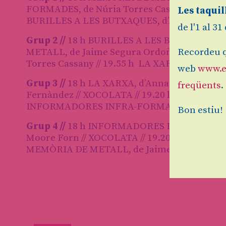
FORMADES, de Núria Torres Cassany // XOCOL
Les taquil
BURILLES A LES BUTXAQUES, d’Andrea Caste
de l'1 al 3
Grup 2 //
18 h BURILLES A LES BUTXAQUES, d’
METALL, de Jaime Segura Ordoñez // XOCO
Recordeu q
Torres Cassany // 19.55 h LA XARXA, d’Anna
web
www.e
Grup 3 //
18 h LA XARXA, d’Anna Moore Forn 
freqüents
.
Fernàndez // XOCOLATA // 19.20 h MEMÒRIA D
INFORMADORES INFRA-FORMADES, de Núria
Bon estiu!
Grup 4 //
18 h INFORMADORES INFRA-FORMADES
Moore Forn // XOCOLATA // 19.20 h BURILLES
MEMÒRIA DE METALL, de Jaime Segura Ord