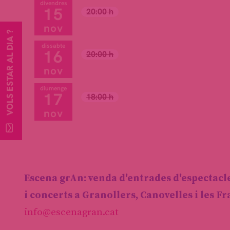
divendres
15
20:00 h
nov
VOLS ESTAR AL DIA ?
dissabte
16
20:00 h
nov
diumenge
17
18:00 h
nov
Escena grAn: venda d'entrades d'espectacl
i concerts a Granollers, Canovelles i les F
info@escenagran.cat