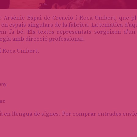
r Arsènic Espai de Creació i Roca Umbert, que pl
en espais singulars de la fàbrica. La temàtica d'aq
em fa bé. Els textos representats sorgeixen d'u
úrgia amb direcció professional.
 i Roca Umbert.
any
dez
à en llengua de signes. Per comprar entrades envi