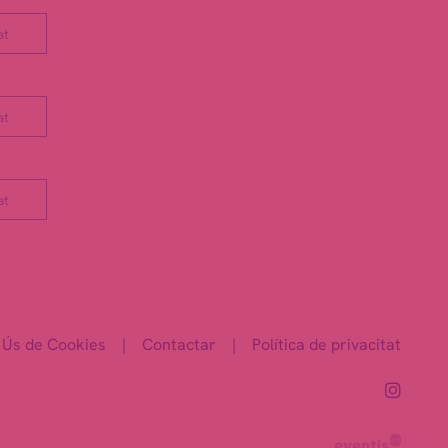
at
at
at
Ús de Cookies
|
Contactar
|
Política de privacitat
Link 