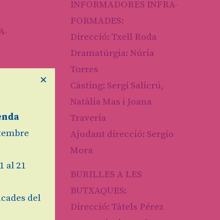
INFORMADORES INFRA-
FORMADES:
A-
Direcció: Txell Roda
Dramatúrgia: Núria
Torres
E
×
ria
Càsting: Sergi Salicrú,
Natàlia Mas i Joana
stells
enda
Traveria
RMADORES
etembre
Ajudant direcció: Sergio
Mora
 d’Anna
1 al 21
 h
BURILLES A LES
BUTXAQUES:
cades del
Direcció: Tàtels Pérez
A-