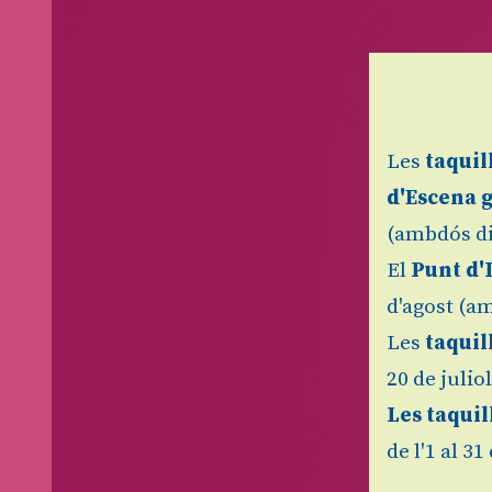
Les
taquil
d'Escena 
(ambdós di
El
Punt d'
d'agost (am
Les
taquil
20 de julio
Les taquil
de l'1 al 3