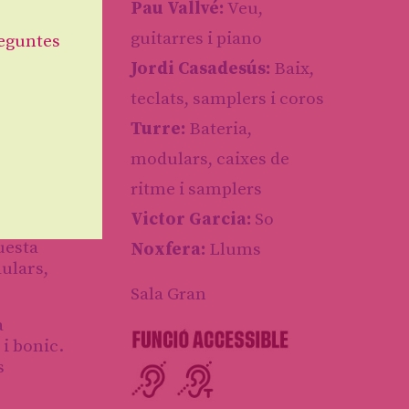
Pau Vallvé:
Veu,
guitarres i piano
eguntes
Jordi Casadesús:
Baix,
teclats, samplers i coros
Turre:
Bateria,
modulars, caixes de
Tot el
ritme i samplers
ca de
Victor Garcia:
So
uesta
Noxfera:
Llums
ulars,
Sala Gran
a
 i bonic.
s