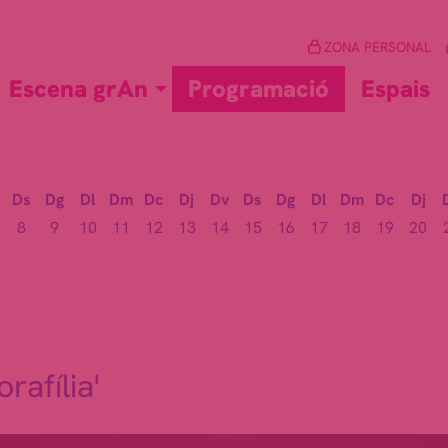
ZONA PERSONAL
Escena grAn
Programació
Espais
Ds
Dg
Dl
Dm
Dc
Dj
Dv
Ds
Dg
Dl
Dm
Dc
Dj
8
9
10
11
12
13
14
15
16
17
18
19
20
rafília'