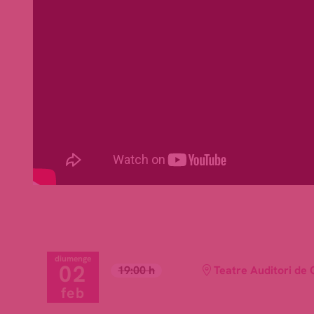
diumenge
02
19:00 h
Teatre Auditori de 
feb