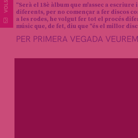
“Serà el 18è àlbum que m'assec a escriure i
diferents, per no començar a fer discos co
a les rodes, he volgut fer tot el procés dif
músic que, de fet, diu que “és el millor dis
PER PRIMERA VEGADA VEUREM 