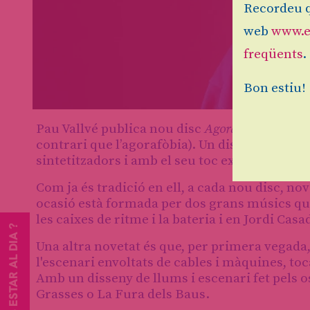
Recordeu q
web
www.e
freqüents
.
Bon estiu!
Diapositiva 1 de 1
Pau Vallvé publica nou disc
Agorafília
(passió 
contrari que l’agorafòbia). Un disc que mescl
sintetitzadors i amb el seu toc explosiu de b
Com ja és tradició en ell, a cada nou disc, n
ocasió està formada per dos grans músics qu
les caixes de ritme i la bateria i en Jordi Casa
VOLS ESTAR AL DIA ?
Una altra novetat és que, per primera vegada
l'escenari envoltats de cables i màquines, to
Amb un disseny de llums i escenari fet pels 
Grasses o La Fura dels Baus.