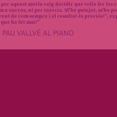
 per aquest motiu vaig decidir que volia fer les 
m a xurros, ni per inèrcia. M'he putejat, m'he po
erent de com sempre i el resultat és preciós!”, exp
c que he fet mai!”
PAU VALLVÉ AL PIANO