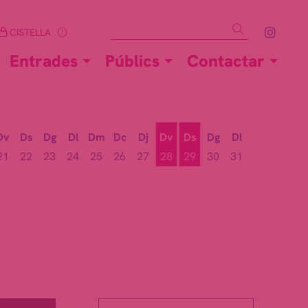
Cercar
Link 
CISTELLA
Entrades
Públics
Contactar
Dv
Ds
Dg
Dl
Dm
Dc
Dj
Dv
Ds
Dg
Dl
21
22
23
24
25
26
27
28
29
30
31
Divendres 28 d'agost
Dissabte 29 d'agost