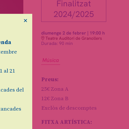
Finalitzat
2024/2025
×
diumenge 2 de febrer
|
19:00 h
Teatre Auditori de Granollers
enda
Durada:
90 min
etembre
Música
1 al 21
Preus:
25€ Zona A
cades del
12€ Zona B
Exclòs de descomptes
tancades
FITXA ARTÍSTICA: