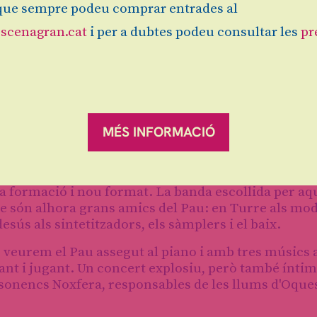
ue sempre podeu comprar entrades al
scenagran.cat
i per a dubtes podeu consultar les
pr
per sortir cap enfora, sigui d’un lloc o d’un mateix. 
MÉS INFORMACIÓ
a el seu vessant més íntim i acústic amb l'electròni
anda de rock.
ova formació i nou format. La banda escollida per aq
e són alhora grans amics del Pau: en Turre als mod
desús als sintetitzadors, els sàmplers i el baix.
, veurem el Pau assegut al piano i amb tres músics 
cant i jugant. Un concert explosiu, però també íntim
osonencs Noxfera, responsables de les llums d'Oque