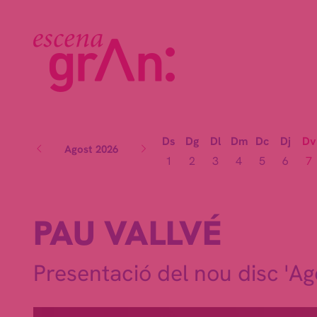
Ds
Dg
Dl
Dm
Dc
Dj
Dv
Agost 2026
1
2
3
4
5
6
7
PAU VALLVÉ
Presentació del nou disc 'Ago