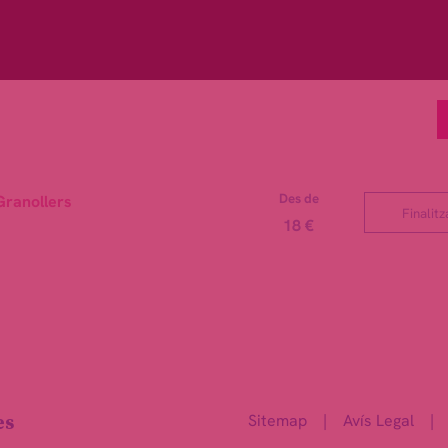
Des de
Granollers
Finalitz
18 €
Sitemap
|
Avís Legal
|
es