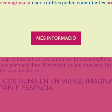
scenagran.cat
i per a dubtes podeu consultar les
pr
MÉS INFORMACIÓ
? Què som? De què estem fets? Què és un cos? Les
cap a l'interior del cos humà per intentar explicar,
ò que portem a dins. El resultat, un joc, una breu lli
eris del nostre cos.
 COS HUMÀ EN UN VIATGE IMAGINAT
ITABLE ESSÈNCIA