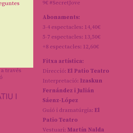
9€ #SecretJove
eguntes
Abonaments:
3-4 espectacles: 14,40€
5-7 espectacles: 13,50€
+8 espectacles: 12,60€
Fitxa artística:
 a través
Direcció:
El Patio Teatro
çó
Interpretació:
Izaskun
Fernández i Julián
IU I
Sáenz-López
Guió i dramatúrgia:
El
Patio Teatro
Vestuari:
Martín Nalda