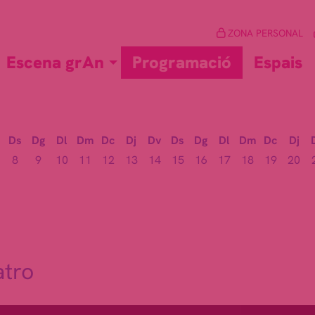
ZONA PERSONAL
Escena grAn
Programació
Espais
Ds
Dg
Dl
Dm
Dc
Dj
Dv
Ds
Dg
Dl
Dm
Dc
Dj
8
9
10
11
12
13
14
15
16
17
18
19
20
atro