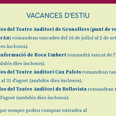
VACANCES D'ESTIU
les
del Teatre Auditori de Granollers (
punt de v
grAn
) romandran tancades del 16 de juliol al 2 de s
es inclosos).
Informació de Roca Umbert
romandrà tancat de l'
bdós dies inclosos).
les del Teatre Auditori Can Palots
romandran tan
l al 31 d'agost (ambdós dies inclosos).
les del Teatre Auditori de Bellavista
romandran 
1 d'agost (ambdós dies inclosos).
ue sempre podeu comprar entrades al