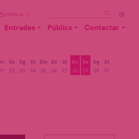
Cercar
Link 
CISTELLA
Entrades
Públics
Contactar
Dv
Ds
Dg
Dl
Dm
Dc
Dj
Dv
Ds
Dg
Dl
21
22
23
24
25
26
27
28
29
30
31
Divendres 28 d'agost
Dissabte 29 d'agost