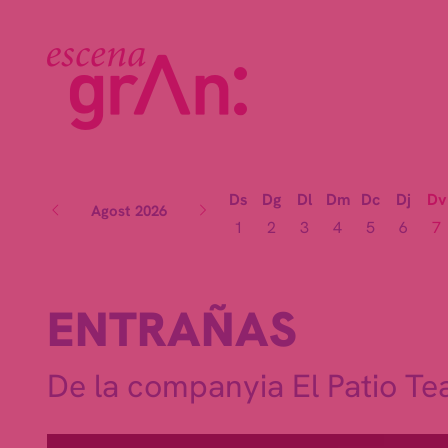
Ds
Dg
Dl
Dm
Dc
Dj
Dv
Agost 2026
1
2
3
4
5
6
7
ENTRAÑAS
De la companyia El Patio Te