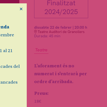
Finalitzat
×
2024/2025
enda
dissabte 22 de febrer
|
20:00 h
Teatre Auditori de Granollers
etembre
Durada:
45 min
Teatre
1 al 21
L’aforament és no
cades del
numerat i s'entrarà per
ordre d’arribada.
tancades
Preus:
18€