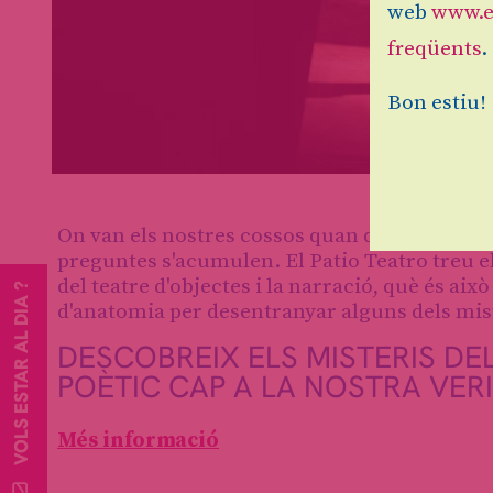
web
www.e
freqüents
.
Bon estiu!
Diapositiva 1 de 4
On van els nostres cossos quan desapareixen
preguntes s'acumulen. El Patio Teatro treu el 
del teatre d'objectes i la narració, què és aix
VOLS ESTAR AL DIA ?
d'anatomia per desentranyar alguns dels mist
DESCOBREIX ELS MISTERIS DEL
POÈTIC CAP A LA NOSTRA VER
Més informació