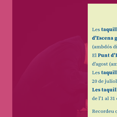
Les
taquil
d'Escena 
(ambdós di
El
Punt d'
d'agost (am
Les
taquil
20 de julio
Les taquil
de l'1 al 3
Recordeu q