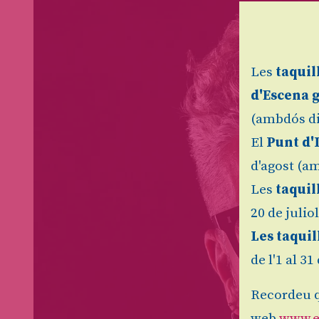
Les
taquil
d'Escena 
(ambdós di
El
Punt d'
d'agost (am
Les
taquil
20 de julio
Les taquil
de l'1 al 3
Recordeu q
web
www.e