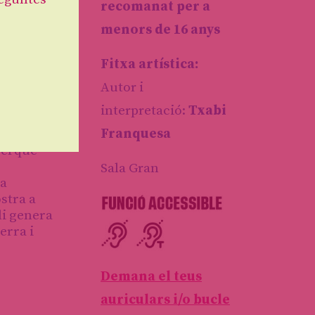
recomanat per a
menors de 16 anys
Fitxa artística:
Autor i
interpretació:
Txabi
Franquesa
perquè
Sala Gran
la
ostra a
li genera
erra i
Demana el teus
auriculars i/o bucle