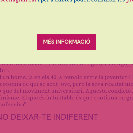
MÉS INFORMACIÓ
ectacle més madur. I amb això no enganya a ningú, 
dur.
d’un home, ja en els 40, a remolc entre la joventut i 
icotomia de qui se sent jove, però la seva realitat m
o que del moviment universitari. Aquesta condició 
simisme. El que és indubtable és que continua en gu
inofensiva”.
NO DEIXAR-TE INDIFERENT