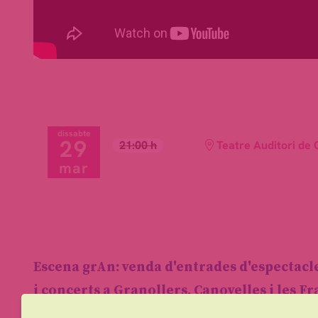
dissabte
29
21:00 h
Teatre Auditori de 
mar
Escena grAn: venda d'entrades d'espectacl
i concerts a Granollers, Canovelles i les F
info@escenagran.cat