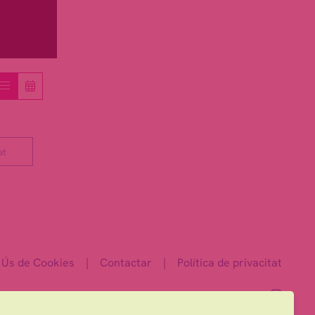
at
Ús de Cookies
|
Contactar
|
Política de privacitat
Link 