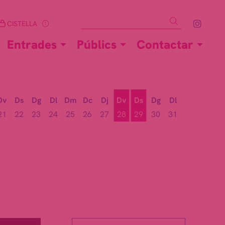
Cercar
Link 
CISTELLA
Entrades
Públics
Contactar
Dv
Ds
Dg
Dl
Dm
Dc
Dj
Dv
Ds
Dg
Dl
21
22
23
24
25
26
27
28
29
30
31
Divendres 28 d'agost
Dissabte 29 d'agost