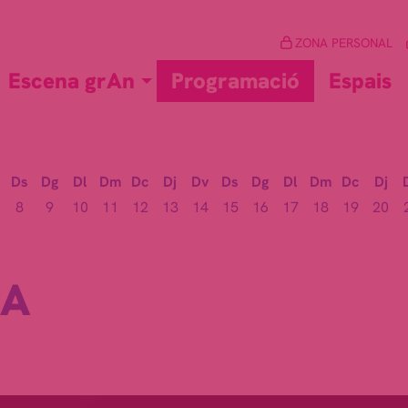
ZONA PERSONAL
Escena grAn
Programació
Espais
Ds
Dg
Dl
Dm
Dc
Dj
Dv
Ds
Dg
Dl
Dm
Dc
Dj
8
9
10
11
12
13
14
15
16
17
18
19
20
SA