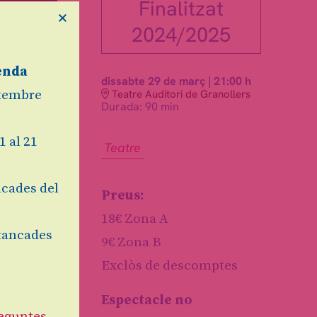
Finalitzat
×
2024/2025
enda
dissabte 29 de març
|
21:00 h
Teatre Auditori de Granollers
etembre
Durada:
90 min
1 al 21
Teatre
cades del
Preus:
18€ Zona A
tancades
9€ Zona B
Exclòs de descomptes
Espectacle no
eguntes