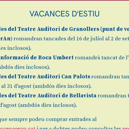
VACANCES D'ESTIU
les
del Teatre Auditori de Granollers (
punt de v
grAn
) romandran tancades del 16 de juliol al 2 de s
es inclosos).
Informació de Roca Umbert
romandrà tancat de l'
bdós dies inclosos).
les del Teatre Auditori Can Palots
romandran tan
l al 31 d'agost (ambdós dies inclosos).
les del Teatre Auditori de Bellavista
romandran 
1 d'agost (ambdós dies inclosos).
ue sempre podeu comprar entrades al
scenagran.cat
i per a dubtes podeu consultar les
pr