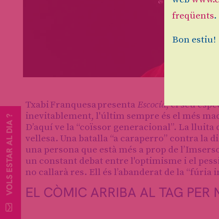
freqüents
.
Bon estiu!
Diapositiva 1 de 3
Txabi Franquesa presenta
Escocía
, el seu esp
inevitablement, l'últim sempre és el més ma
VOLS ESTAR AL DIA ?
D’aquí ve la “coïssor generacional”. La lluita 
vellesa. Una batalla “a caraperro” contra la d
una persona que està més a prop de l’Imsers
un constant debat entre l'optimisme i el pes
no callarà res. Ell és l’abanderat de la “fúria 
EL CÒMIC ARRIBA AL TAG PER 