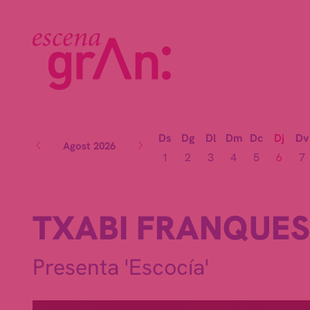
Ds
Dg
Dl
Dm
Dc
Dj
Dv
Agost 2026
1
2
3
4
5
6
7
TXABI FRANQUE
Presenta 'Escocía'