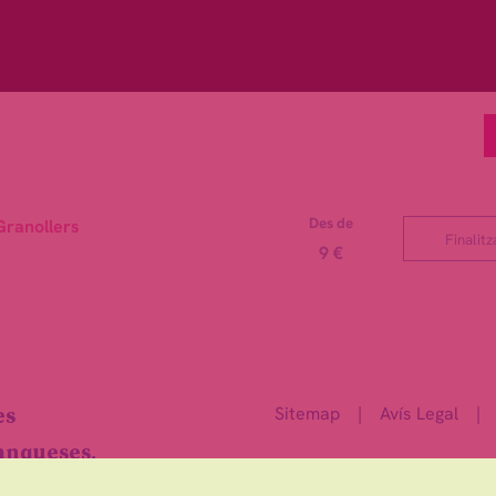
Des de
Granollers
Finalitz
9 €
Sitemap
|
Avís Legal
|
es
ranqueses.