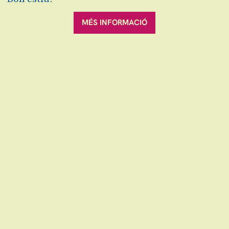
Finalitzat
MÉS INFORMACIÓ
Escena grAn: venda d'entrades d'espectacles
i concerts a Granollers, Canovelles i les Franqueses.
info@escenagran.cat
Sitemap
Avís Legal
Ús de Cookies
Contactar
|
|
|
|
Política de privacitat
VOLS ESTAR AL DIA ?
Link a instagram