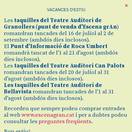
×
VACANCES D'ESTIU
Les
taquilles
del Teatre Auditori de
Granollers (
punt de venda d'Escena grAn
)
romandran tancades del 16 de juliol al 2 de
setembre (ambdós dies inclosos).
Diapositiva 1 de 1
Tens ganes de més quan acabes de veure un espectacle?
El
Punt d'Informació de Roca Umbert
Queda’t i participa a les converses després de la funció.
romandrà tancat de l'1 al 21 d'agost (ambdós
Maria Elisa Al Cheickh, sòcia de l'
associació CRA’P,
dies inclosos).
dinamitzarà la postfunció per tal que el públic pugui
comentar i compartir les seves impressions i sensacions
Les
taquilles del Teatre Auditori Can Palots
viscudes.
romandran tancades del 20 de juliol al 31
d'agost (ambdós dies inclosos).
Les taquilles del Teatre Auditori de
Bellavista
romandran tancades de l'1 al 31
d'agost (ambdós dies inclosos).
Recordeu que sempre podeu comprar entrades
dissabte
05
21:00 h
al web
www.escenagran.cat
i per a dubtes podeu
Teatre Auditori de Granollers
consultar les
preguntes freqüents
.
abr
Gratuït
Bon estiu!