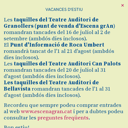
×
VACANCES D'ESTIU
Cerca
Les
taquilles
del Teatre Auditori de
Zona personal
Granollers (
punt de venda d'Escena grAn
)
romandran tancades del 16 de juliol al 2 de
setembre (ambdós dies inclosos).
ELS MISERABLES
C
El
Punt d'Informació de Roca Umbert
romandrà tancat de l'1 al 21 d'agost (ambdós
D’Atic i Teatre Tantarantana
dies inclosos).
Les
taquilles del Teatre Auditori Can Palots
romandran tancades del 20 de juliol al 31
Finalitzat
d'agost (ambdós dies inclosos).
2025/2026
Les taquilles del Teatre Auditori de
Bellavista
romandran tancades de l'1 al 31
d'agost (ambdós dies inclosos).
divendres 21 de novembre
|
20:00 h
Teatre Auditori de Granollers
Recordeu que sempre podeu comprar entrades
Durada:
85 min
al web
www.escenagran.cat
i per a dubtes podeu
consultar les
preguntes freqüents
.
Teatre
Bon estiu!