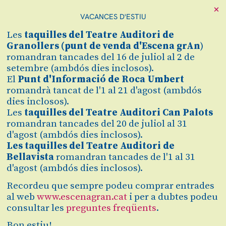
×
VACANCES D'ESTIU
Cerca
Les
taquilles
del Teatre Auditori de
Zona personal
Granollers (
punt de venda d'Escena grAn
)
romandran tancades del 16 de juliol al 2 de
setembre (ambdós dies inclosos).
GOLA
C
El
Punt d'Informació de Roca Umbert
romandrà tancat de l'1 al 21 d'agost (ambdós
El nou espectacle d’Oriol Pla i
dies inclosos).
Pau Matas
Les
taquilles del Teatre Auditori Can Palots
romandran tancades del 20 de juliol al 31
d'agost (ambdós dies inclosos).
Les taquilles del Teatre Auditori de
Finalitzat
Bellavista
romandran tancades de l'1 al 31
2025/2026
d'agost (ambdós dies inclosos).
Recordeu que sempre podeu comprar entrades
dijous 23 d’octubre
|
20:00 h
al web
www.escenagran.cat
i per a dubtes podeu
Teatre Auditori de Granollers
Durada:
105 min
consultar les
preguntes freqüents
.
Bon estiu!