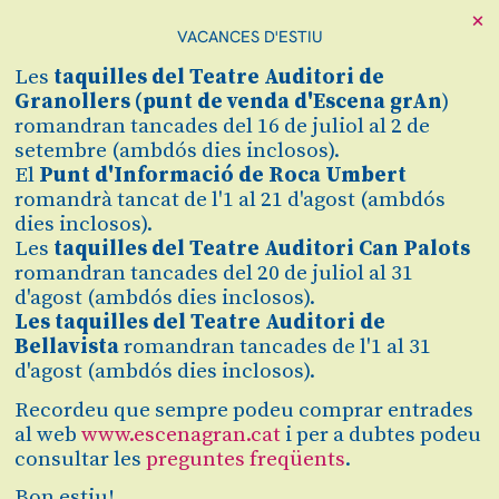
×
VACANCES D'ESTIU
Cerca
Les
taquilles
del Teatre Auditori de
Zona personal
Granollers (
punt de venda d'Escena grAn
)
romandran tancades del 16 de juliol al 2 de
setembre (ambdós dies inclosos).
LES NOCES DE
C
El
Punt d'Informació de Roca Umbert
romandrà tancat de l'1 al 21 d'agost (ambdós
FÍGARO
dies inclosos).
Les
taquilles del Teatre Auditori Can Palots
De W. A. Mozart
romandran tancades del 20 de juliol al 31
d'agost (ambdós dies inclosos).
Les taquilles del Teatre Auditori de
Finalitzat
Bellavista
romandran tancades de l'1 al 31
d'agost (ambdós dies inclosos).
2025/2026
Recordeu que sempre podeu comprar entrades
al web
www.escenagran.cat
i per a dubtes podeu
diumenge 2 de novembre
|
18:00 h
Teatre Auditori de Granollers
consultar les
preguntes freqüents
.
Durada:
3 h 30 min (amb pausa de 30 min inclosa)
Bon estiu!