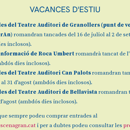
VACANCES D'ESTIU
les
del Teatre Auditori de Granollers (
punt de v
grAn
) romandran tancades del 16 de juliol al 2 de s
es inclosos).
Informació de Roca Umbert
romandrà tancat de l'
bdós dies inclosos).
les del Teatre Auditori Can Palots
romandran tan
s
.
l al 31 d'agost (ambdós dies inclosos).
les del Teatre Auditori de Bellavista
romandran 
1 d'agost (ambdós dies inclosos).
ue sempre podeu comprar entrades al
scenagran.cat
i per a dubtes podeu consultar les
pr