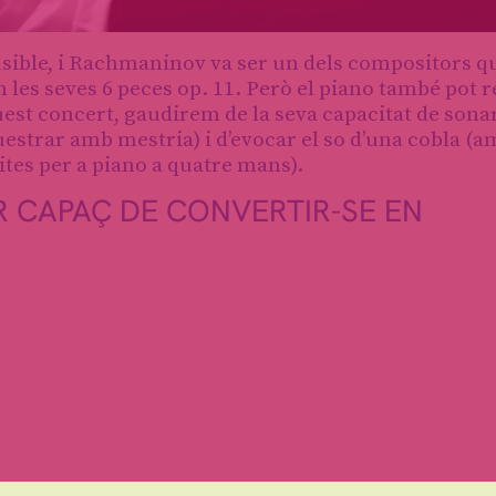
sible, i Rachmaninov va ser un dels compositors q
n les seves 6 peces op. 11. Però el piano també pot r
est concert, gaudirem de la seva capacitat de son
estrar amb mestria) i d’evocar el so d’una cobla (a
ites per a piano a quatre mans).
R CAPAÇ DE CONVERTIR-SE EN