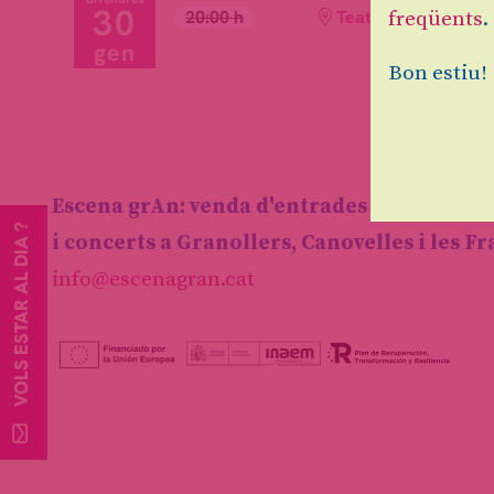
30
20:00 h
Teatre Auditori de 
freqüents
.
gen
Bon estiu!
Escena grAn: venda d'entrades d'espectacl
VOLS ESTAR AL DIA ?
i concerts a Granollers, Canovelles i les F
info@escenagran.cat