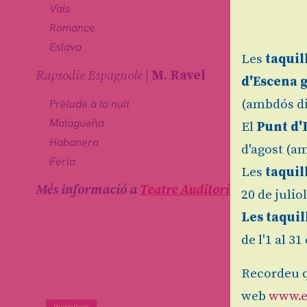
Vals
Romance
Eslava
Les
taquil
Rapsodie Espagnole |
M. Ravel
d'Escena 
(ambdós di
Prèlude à la nuit
Malagueña
El
Punt d'
Habanera
d'agost (am
Feria
Les
taquil
Més informació a
Teatre Auditori de Granoller
20 de julio
Les taquil
de l'1 al 3
Recordeu q
web
www.e
divendres