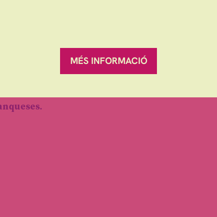
Des de
Granollers
Finalitz
10 €
MÉS INFORMACIÓ
Sitemap
|
Avís Legal
|
es
ranqueses.