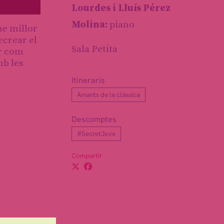
Lourdes i Lluís Pérez
Molina:
piano
ue millor
ecrear el
Sala Petita
ar com
mb les
Itineraris
Amants de la clàssica
Descomptes
#SecretJove
Compartir