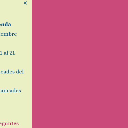
×
enda
etembre
1 al 21
cades del
tancades
eguntes