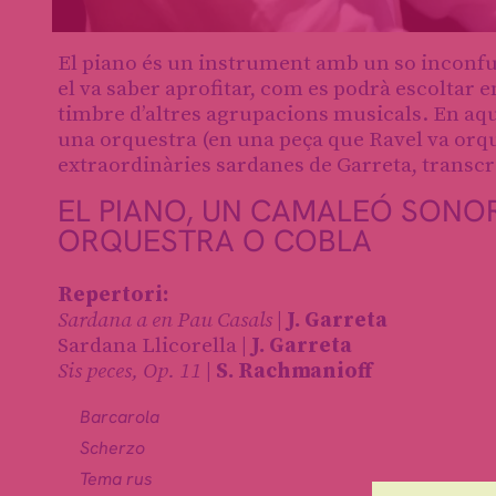
Diapositiva 1 de 1
El piano és un instrument amb un so inconfu
el va saber aprofitar, com es podrà escoltar e
timbre d’altres agrupacions musicals. En aqu
una orquestra (en una peça que Ravel va orqu
extraordinàries sardanes de Garreta, transcr
EL PIANO, UN CAMALEÓ SONO
ORQUESTRA O COBLA
Repertori:
Sardana a en Pau Casals
|
J. Garreta
Sardana Llicorella |
J. Garreta
Sis peces, Op. 11
|
S. Rachmanioff
Barcarola
Scherzo
Tema rus