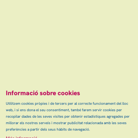
diumenge
13
17:00 h
Teatre Auditori de Granollers
jul
14 €
Finalitzat
Escena grAn: venda d'entrades d'espectacles
i concerts a Granollers, Canovelles i les Franqueses.
info@escenagran.cat
Informació sobre cookies
Utilitzem cookies pròpies i de tercers per al correcte funcionament del lloc
web, i si ens dona el seu consentiment, també farem servir cookies per
Sitemap
Avís Legal
Ús de Cookies
Contactar
|
|
|
|
recopilar dades de les seves visites per obtenir estadístiques agregades per
Política de privacitat
millorar els nostres serveis i mostrar publicitat relacionada amb les seves
preferències a partir dels seus hàbits de navegació.