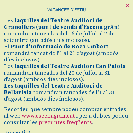
×
VACANCES D'ESTIU
Cerca
Les
taquilles
del Teatre Auditori de
Zona personal
Granollers (
punt de venda d'Escena grAn
)
romandran tancades del 16 de juliol al 2 de
setembre (ambdós dies inclosos).
LAROOM DANCE
C
El
Punt d'Informació de Roca Umbert
romandrà tancat de l'1 al 21 d'agost (ambdós
SCHOOL
dies inclosos).
Les
taquilles del Teatre Auditori Can Palots
Presenta
romandran tancades del 20 de juliol al 31
d'agost (ambdós dies inclosos).
Les taquilles del Teatre Auditori de
Finalitzat
Bellavista
romandran tancades de l'1 al 31
d'agost (ambdós dies inclosos).
2025/2026
Recordeu que sempre podeu comprar entrades
al web
www.escenagran.cat
i per a dubtes podeu
diumenge 13 de juliol
|
17:00 h
Teatre Auditori de Granollers
consultar les
preguntes freqüents
.
Durada:
150 min
Bon estiu!