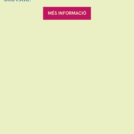
Off Escena Gran
MÉS INFORMACIÓ
Preu únic:
14€
Exclòs de descomptes.
Menors de 2 anys no paguen entrada
perquè
no ocupen seient.
Cal treure l'entrada a les
taquilles
per comptabilitzar-los en cas
d'emergència.
Pausa de 15 min. inclosa.
Sala Gran
Demana el teus auriculars i/o bucle magnètic
aquí
Altres
Off Escena grAn