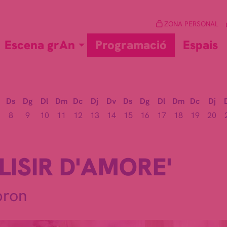
ZONA PERSONAL
Escena grAn
Programació
Espais
Ds
Dg
Dl
Dm
Dc
Dj
Dv
Ds
Dg
Dl
Dm
Dc
Dj
8
9
10
11
12
13
14
15
16
17
18
19
20
LISIR D'AMORE'
bron