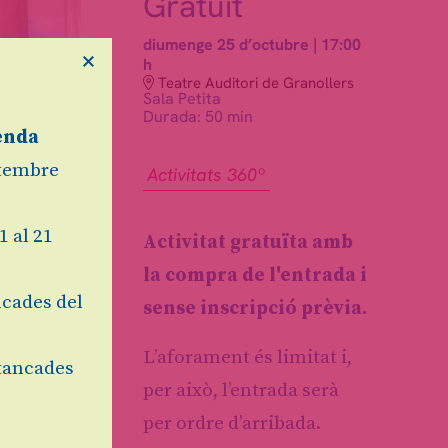
Gratuït
diumenge 25 d’octubre
|
17:00
×
h
Teatre Auditori de Granollers
Sala Petita
Durada:
50 min
enda
etembre
Activitats 360º
1 al 21
Activitat gratuïta amb
la compra de l'entrada i
cades del
sense inscripció prèvia.
L’aforament és limitat i,
tancades
per això, l’entrada serà
per ordre d’arribada.