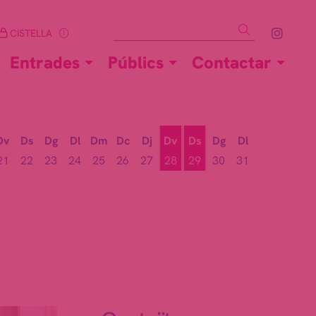
Cercar
Link 
CISTELLA
Entrades
Públics
Contactar
Dv
Ds
Dg
Dl
Dm
Dc
Dj
Dv
Ds
Dg
Dl
21
22
23
24
25
26
27
28
29
30
31
Divendres 28 d'agost
Dissabte 29 d'agost