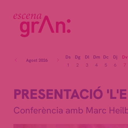
Ds
Dg
Dl
Dm
Dc
Dj
Dv
Agost 2026
1
2
3
4
5
6
7
PRESENTACIÓ 'L'E
Conferència amb Marc Heil