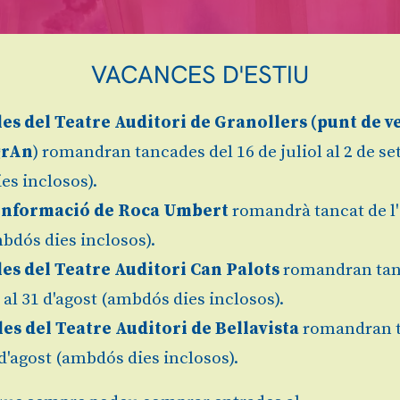
VACANCES D'ESTIU
les
del Teatre Auditori de Granollers (
punt de v
grAn
) romandran tancades del 16 de juliol al 2 de s
es inclosos).
Informació de Roca Umbert
romandrà tancat de l'
bdós dies inclosos).
les del Teatre Auditori Can Palots
romandran tan
l al 31 d'agost (ambdós dies inclosos).
les del Teatre Auditori de Bellavista
romandran 
1 d'agost (ambdós dies inclosos).