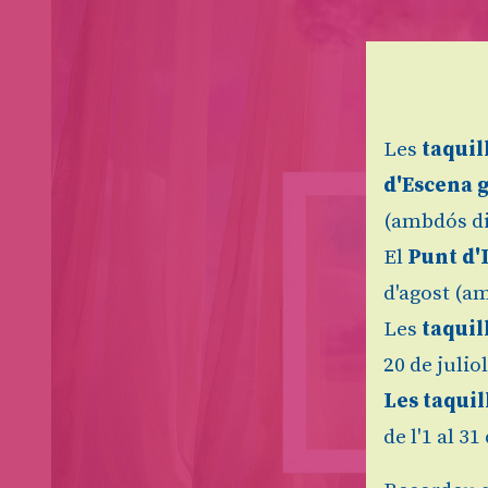
Les
taquil
d'Escena 
(ambdós di
El
Punt d'
d'agost (am
Les
taquil
20 de julio
Les taquil
de l'1 al 3