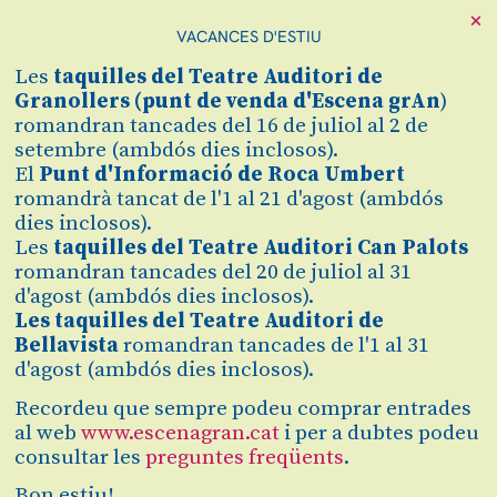
×
VACANCES D'ESTIU
Cerca
Les
taquilles
del Teatre Auditori de
Zona personal
Granollers (
punt de venda d'Escena grAn
)
romandran tancades del 16 de juliol al 2 de
setembre (ambdós dies inclosos).
FEMAC 2026
C
El
Punt d'Informació de Roca Umbert
romandrà tancat de l'1 al 21 d'agost (ambdós
Amb Raquel Lúa i Sandra
dies inclosos).
Bautista
Les
taquilles del Teatre Auditori Can Palots
romandran tancades del 20 de juliol al 31
d'agost (ambdós dies inclosos).
Les taquilles del Teatre Auditori de
Finalitzat
Bellavista
romandran tancades de l'1 al 31
2025/2026
d'agost (ambdós dies inclosos).
Recordeu que sempre podeu comprar entrades
dissabte 14 de març
|
20:00 h
al web
www.escenagran.cat
i per a dubtes podeu
Teatre Auditori Can Palots
Durada:
120 min
consultar les
preguntes freqüents
.
Bon estiu!