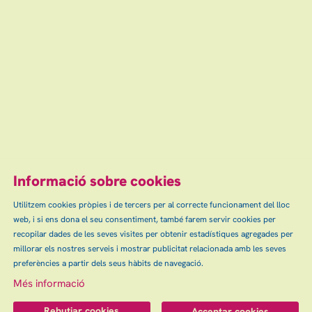
Teatre Auditori Can Palots
mar
15 €
Finalitzat
Escena grAn: venda d'entrades d'espectacles
i concerts a Granollers, Canovelles i les Franqueses.
info@escenagran.cat
Informació sobre cookies
Utilitzem cookies pròpies i de tercers per al correcte funcionament del lloc
web, i si ens dona el seu consentiment, també farem servir cookies per
Sitemap
Avís Legal
Ús de Cookies
Contactar
|
|
|
|
recopilar dades de les seves visites per obtenir estadístiques agregades per
Política de privacitat
millorar els nostres serveis i mostrar publicitat relacionada amb les seves
preferències a partir dels seus hàbits de navegació.
Link a instagram
Més informació
Rebutjar cookies
Acceptar cookies