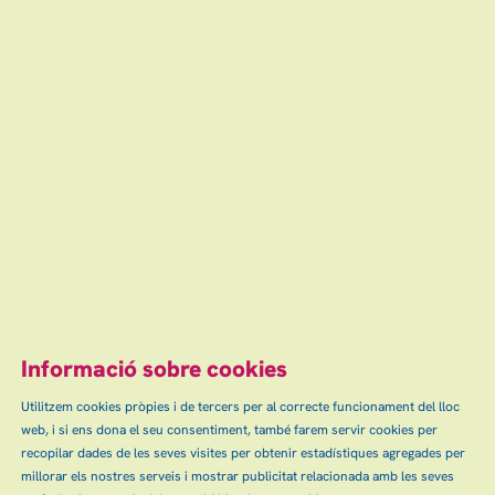
Finalitzat
dissabte
28
16:30 h
mar
15 €
Finalitzat
Escena grAn: venda d'entrades d'espectacles
i concerts a Granollers, Canovelles i les Franqueses.
info@escenagran.cat
Informació sobre cookies
Utilitzem cookies pròpies i de tercers per al correcte funcionament del lloc
web, i si ens dona el seu consentiment, també farem servir cookies per
Sitemap
Avís Legal
Ús de Cookies
Contactar
|
|
|
|
recopilar dades de les seves visites per obtenir estadístiques agregades per
Política de privacitat
millorar els nostres serveis i mostrar publicitat relacionada amb les seves