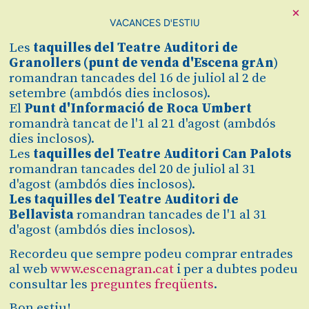
×
VACANCES D'ESTIU
Cerca
Les
taquilles
del Teatre Auditori de
Zona personal
Granollers (
punt de venda d'Escena grAn
)
romandran tancades del 16 de juliol al 2 de
setembre (ambdós dies inclosos).
STAGE - CONCURS
C
El
Punt d'Informació de Roca Umbert
romandrà tancat de l'1 al 21 d'agost (ambdós
DE DANSA 2026
dies inclosos).
Les
taquilles del Teatre Auditori Can Palots
DANSA URBANA
romandran tancades del 20 de juliol al 31
d'agost (ambdós dies inclosos).
Les taquilles del Teatre Auditori de
Finalitzat
Bellavista
romandran tancades de l'1 al 31
d'agost (ambdós dies inclosos).
2025/2026
Recordeu que sempre podeu comprar entrades
al web
www.escenagran.cat
i per a dubtes podeu
dissabte 28.03.26
Sala Gran
consultar les
preguntes freqüents
.
Bon estiu!