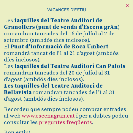
×
VACANCES D'ESTIU
Cerca
Les
taquilles
del Teatre Auditori de
Zona personal
Granollers (
punt de venda d'Escena grAn
)
romandran tancades del 16 de juliol al 2 de
setembre (ambdós dies inclosos).
EL ALMA AL AIRE,
C
El
Punt d'Informació de Roca Umbert
romandrà tancat de l'1 al 21 d'agost (ambdós
UN HOMENATGE A
dies inclosos).
Les
taquilles del Teatre Auditori Can Palots
ALEJANDRO SANZ
romandran tancades del 20 de juliol al 31
d'agost (ambdós dies inclosos).
Per Miris Way
Les taquilles del Teatre Auditori de
Bellavista
romandran tancades de l'1 al 31
d'agost (ambdós dies inclosos).
Recordeu que sempre podeu comprar entrades
Comprar
al web
www.escenagran.cat
i per a dubtes podeu
consultar les
preguntes freqüents
.
16 €
Bon estiu!