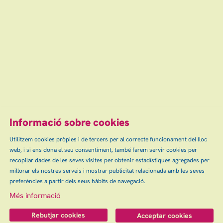
Teatre Auditori de Granollers
oct
20 €
Comprar
Escena grAn: venda d'entrades d'espectacles
i concerts a Granollers, Canovelles i les Franqueses.
info@escenagran.cat
Informació sobre cookies
Utilitzem cookies pròpies i de tercers per al correcte funcionament del lloc
web, i si ens dona el seu consentiment, també farem servir cookies per
Sitemap
Avís Legal
Ús de Cookies
Contactar
|
|
|
|
recopilar dades de les seves visites per obtenir estadístiques agregades per
Política de privacitat
millorar els nostres serveis i mostrar publicitat relacionada amb les seves
preferències a partir dels seus hàbits de navegació.
Més informació
Link a instagram
Rebutjar cookies
Acceptar cookies