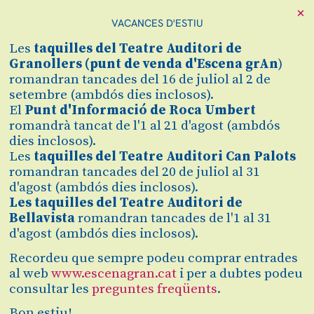
×
VACANCES D'ESTIU
Cerca
Les
taquilles
del Teatre Auditori de
Zona personal
Granollers (
punt de venda d'Escena grAn
)
romandran tancades del 16 de juliol al 2 de
setembre (ambdós dies inclosos).
LIMBUS
C
El
Punt d'Informació de Roca Umbert
romandrà tancat de l'1 al 21 d'agost (ambdós
De la companyia Entera
dies inclosos).
Les
taquilles del Teatre Auditori Can Palots
romandran tancades del 20 de juliol al 31
d'agost (ambdós dies inclosos).
Comprar
Les taquilles del Teatre Auditori de
Bellavista
romandran tancades de l'1 al 31
20 €
d'agost (ambdós dies inclosos).
Recordeu que sempre podeu comprar entrades
dissabte 17 d’octubre
|
20:00 h
Teatre Auditori de Granollers
al web
www.escenagran.cat
i per a dubtes podeu
Sala Oberta
consultar les
preguntes freqüents
.
Durada:
55 min
Bon estiu!