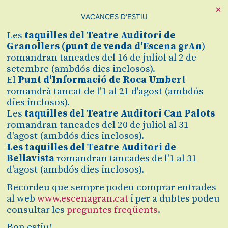
×
VACANCES D'ESTIU
Cerca
Les
taquilles
del Teatre Auditori de
Zona personal
Granollers (
punt de venda d'Escena grAn
)
romandran tancades del 16 de juliol al 2 de
setembre (ambdós dies inclosos).
PERFECTES
C
El
Punt d'Informació de Roca Umbert
romandrà tancat de l'1 al 21 d'agost (ambdós
DESCONEGUTS
dies inclosos).
Les
taquilles del Teatre Auditori Can Palots
Dirigit per David Selvas
romandran tancades del 20 de juliol al 31
d'agost (ambdós dies inclosos).
Les taquilles del Teatre Auditori de
Bellavista
romandran tancades de l'1 al 31
Comprar
d'agost (ambdós dies inclosos).
Recordeu que sempre podeu comprar entrades
Des de
16 €
al web
www.escenagran.cat
i per a dubtes podeu
Des de
consultar les
preguntes freqüents
.
divendres 27 de novembre
|
21:00 h
Teatre Auditori de Granollers
Sala Gran
Bon estiu!