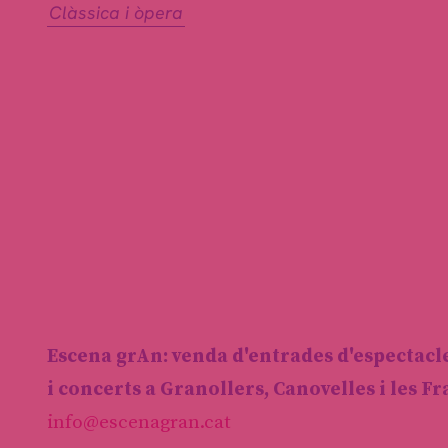
Clàssica i òpera
Escena grAn: venda d'entrades d'espectacl
i concerts a Granollers, Canovelles i les F
info@escenagran.cat