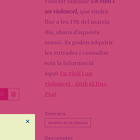
concert familiar
Un violí i
un violoncel
,
que tindrà
lloc a les 19h del mateix
dia, abans d'aquesta
sessió. Es poden adquirir
les entrades i consultar
tota la informació
aquí:
Un violí i un
violoncel - Amb el Duo
Prat
Itineraris
×
rar
Amants de la clàssica
Descomptes