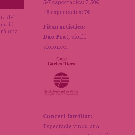
5-7 espectacles: 7,50€
+8 espectacles: 7€
ta del
rmació
Fitxa artística:
irà una
Duo Prat
, violí i
violoncel
Concert familiar:
Espectacle vinculat al