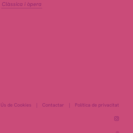
Clàssica i òpera
Ús de Cookies
|
Contactar
|
Política de privacitat
Link 