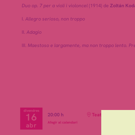
Duo op. 7 per a violí i violoncel
(1914) de
Zoltán Kod
I.
Allegro serioso, non troppo
II.
Adagio
III.
Maestoso e largamente, ma non troppo lento. Pr
divendres
16
20:00 h
Teatre Auditori de 
Afegir al calendari
abr