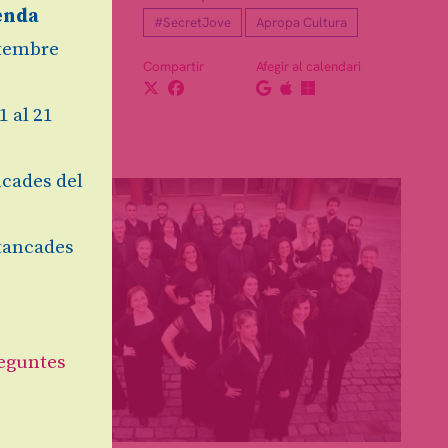
enda
#SecretJove
Apropa Cultura
etembre
Compartir
Afegir al calendari
1 al 21
cades del
tancades
eguntes