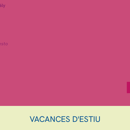
ály
esto
Granollers
10 €
Comp
VACANCES D'ESTIU