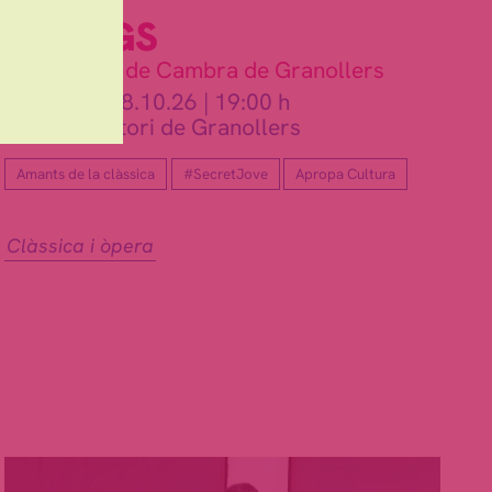
DIÀLEGS
Amb el Cor de Cambra de Granollers
diumenge 18.10.26
|
19:00 h
Teatre Auditori de Granollers
Amants de la clàssica
#SecretJove
Apropa Cultura
Clàssica i òpera