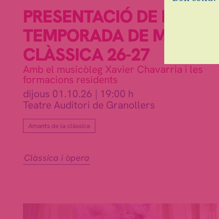
PRESENTACIÓ DE LA
TEMPORADA DE MÚSICA
CLÀSSICA 26-27
Amb el musicòleg Xavier Chavarria i les
formacions residents
dijous 01.10.26
|
19:00 h
Teatre Auditori de Granollers
Amants de la clàssica
Clàssica i òpera