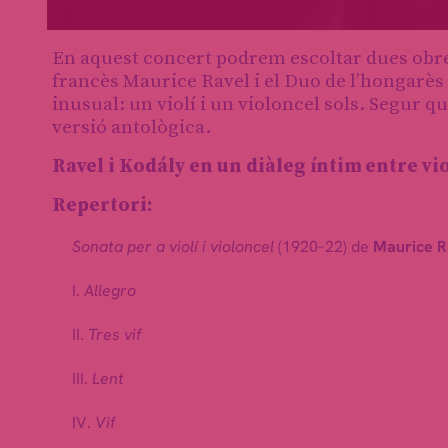
Diapositiva 1 de 1
En aquest concert podrem escoltar dues obre
francès Maurice Ravel i el Duo de l’hongarès
inusual: un violí i un violoncel sols. Segur 
versió antològica.
Ravel i Kodály en un diàleg íntim entre vio
Repertori:
Sonata per a violí i violoncel
(1920–22) de
Maurice R
I.
Allegro
II.
Tres vif
III.
Lent
IV.
Vif