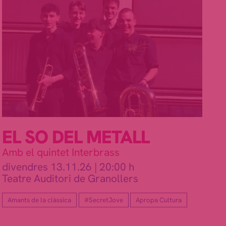
EL SO DEL METALL
Amb el quintet Interbrass
divendres 13.11.26
|
20:00 h
Teatre Auditori de Granollers
Amants de la clàssica
#SecretJove
Apropa Cultura