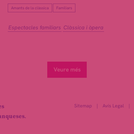
Amants de la clàssica
Familiars
Espectacles familiars
Clàssica i òpera
Veure més
Sitemap
|
Avís Legal
|
es
ranqueses.