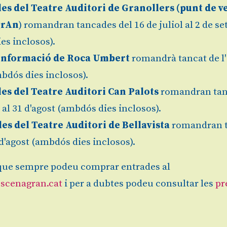
les
del Teatre Auditori de Granollers (
punt de v
grAn
) romandran tancades del 16 de juliol al 2 de s
es inclosos).
Informació de Roca Umbert
romandrà tancat de l'
bdós dies inclosos).
les del Teatre Auditori Can Palots
romandran tan
l al 31 d'agost (ambdós dies inclosos).
les del Teatre Auditori de Bellavista
romandran 
1 d'agost (ambdós dies inclosos).
ue sempre podeu comprar entrades al
scenagran.cat
i per a dubtes podeu consultar les
pr