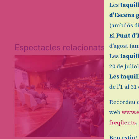
Les
taquil
d'Escena 
(ambdós di
El
Punt d'
Espectacles relacionats
d'agost (am
Les
taquil
20 de julio
Les taquil
de l'1 al 3
Recordeu q
web
www.e
freqüents
.
Bon estiu!