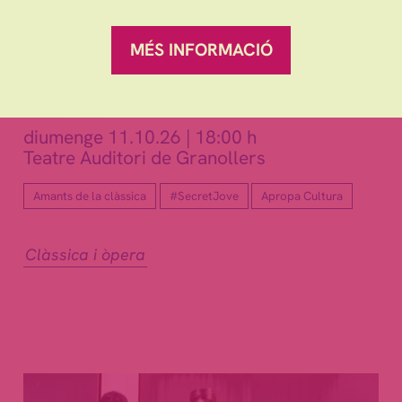
CASALS: LA VEU DE LA
MÉS INFORMACIÓ
PAU
Amb la Cobla Ciutat de Granollers i el Cor
Ensemble AEDEA
diumenge 11.10.26
|
18:00 h
Teatre Auditori de Granollers
Amants de la clàssica
#SecretJove
Apropa Cultura
Clàssica i òpera